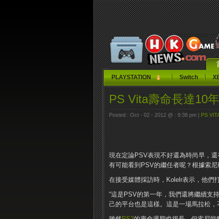
PLAYSTATION
Switch
X
PS Vita壽命長達
Posted : Oct - 02 - 2012 @ : 9:38 pm |
PS VIT
現在定論PSV表現不好還為時尚早，還
有可能看到PSV的繼任者呢？根據索尼硬件
在接受媒體採訪時，Kolelr表示，他們
“這是PSV的第一年，我們還將繼續支
己的平台也是這樣。這是一場馬拉松，不
雖然
PS3
的壽命週期也很長，但索尼能