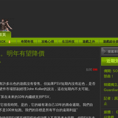
首頁
BOX
奇聞奇視
攻略心得
生活科技
遊戲之外
遊戲綜合
10年。明年有望降價
近期
A
點閱
596
傳聞: S
部曲！
有許多出色的遊戲沒有發售。但如果PSV短期內沒有起色，是否
韓國獨立AR
市場部副經理John Koller的說法，這在短期內不太可能。
Guardi
打算在未來的10年內繼續支持PSV。
記者：原計
止
持它很長時間。是的，它的確有著自己10年的壽命週期。我們自
是100米短跑。我們的目標是所有平台的遠期利益”
媒體：《H
佔遊戲
夠確保PSV將延續同樣的成功嗎？不是筆者太悲觀，但PSV在未