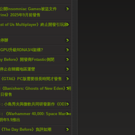
開Insomniac Games被盜文件
rine》2025年9月前發售
ast of Us Multiplayer》終止開發引玩家
久停辦
o GPU升級RDNA3/4架構?
ay Before》開發商Fntastic倒閉
h將停止在韓國地區運營
《GTA6》PC版需要很長時間才發售
《Banishers: Ghosts of New Eden》明
4 日發售
23 : 小島秀夫與微軟共同研發新作《OD》
 : 《Warhammer 40,000: Space Marine
檔明年9.9推出
《The Day Before》負評如潮