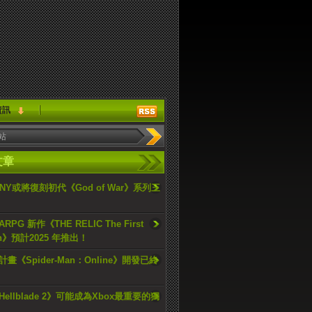
資訊
文章
ONY或將復刻初代《God of War》系列三
PG 新作《THE RELIC The First
an》預計2025 年推出！
畫《Spider-Man：Online》開發已終
ellblade 2》可能成為Xbox最重要的獨