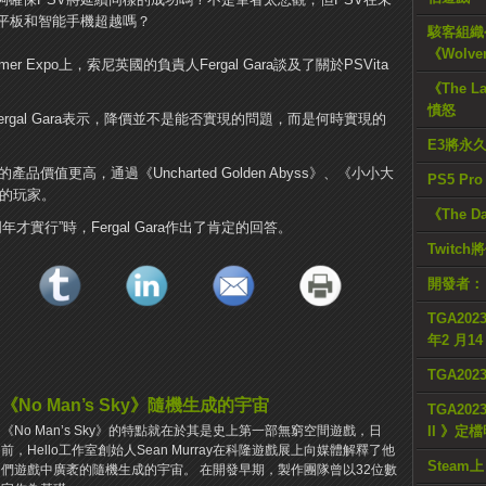
平板和智能手機超越嗎？
駭客組織公
《Wolve
 Expo上，索尼英國的負責人Fergal Gara談及了關於PSVita
《The L
憤怒
Fergal Gara表示，降價並不是能否實現的問題，而是何時實現的
E3將永
品價值更高，通過《Uncharted Golden Abyss》、《小小大
PS5 Pr
多的玩家。
《The D
年才實行”時，Fergal Gara作出了肯定的回答。
Twitc
開發者：
TGA2023
年2 月1
TGA20
《No Man’s Sky》隨機生成的宇宙
TGA2023
II 》定
《No Man’s Sky》的特點就在於其是史上第一部無窮空間遊戲，日
前，Hello工作室創始人Sean Murray在科隆遊戲展上向媒體解釋了他
Steam上
們遊戲中廣袤的隨機生成的宇宙。 在開發早期，製作團隊曾以32位數