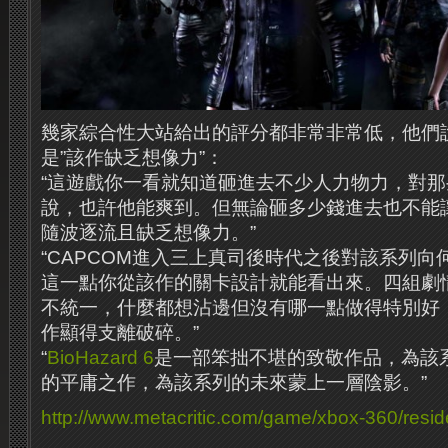
幾家綜合性大站給出的評分都非常非常低，他們
是”該作缺乏想像力”：
“這遊戲你一看就知道砸進去不少人力物力，對
說，也許他能爽到。但無論砸多少錢進去也不能
隨波逐流且缺乏想像力。”
“CAPCOM進入三上真司後時代之後對該系列
這一點你從該作的關卡設計就能看出來。四組劇
不統一，什麼都想沾邊但沒有哪一點做得特別好
作顯得支離破碎。”
“
BioHazard 6
是一部笨拙不堪的致敬作品，為該
的平庸之作，為該系列的未來蒙上一層陰影。”
http://www.metacritic.com/game/xbox-360/residen