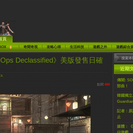
首頁
BOX
奇聞奇視
攻略心得
生活科技
遊戲之外
遊戲綜合
ack Ops Declassified》美版發售日確
近期
TA
傳聞: S
點閱
490
部曲！
韓國獨立AR
Guardi
記者：原計
止
媒體：《H
佔遊戲