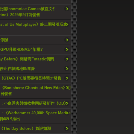
開Insomniac Games被盜文件
rine》2025年9月前發售
ast of Us Multiplayer》終止開發引玩家
久停辦
o GPU升級RDNA3/4架構?
ay Before》開發商Fntastic倒閉
h將停止在韓國地區運營
《GTA6》PC版需要很長時間才發售
《Banishers: Ghosts of New Eden》明
4 日發售
23 : 小島秀夫與微軟共同研發新作《OD》
 : 《Warhammer 40,000: Space Marine
檔明年9.9推出
《The Day Before》負評如潮