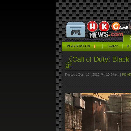
PLAYSTATION
Switch
X
《Call of Duty: Bl
定
Posted : Oct - 17 - 2012 @ : 10:29 pm |
PS VI