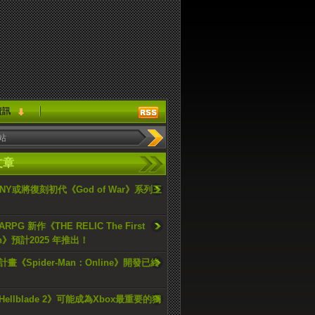
資訊
文章
ONY或將復刻初代《God of War》系列三
PG 新作《THE RELIC The First
an》預計2025 年推出！
畫《Spider-Man：Online》開發已終
ellblade 2》可能成為Xbox最重要的獨