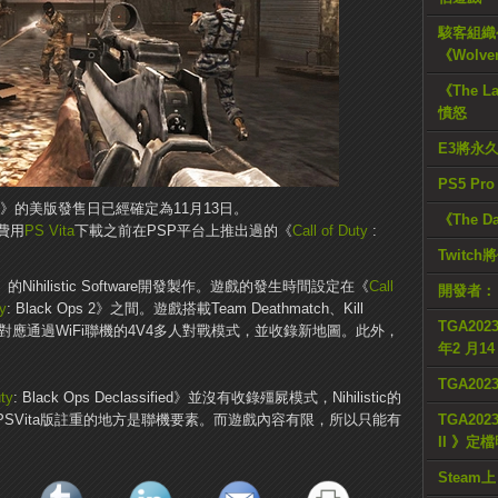
駭客組織公
《Wolve
《The L
憤怒
E3將永
PS5 Pr
assified》的美版發售日已經確定為11月13日。
《The D
費用
PS Vita
下載之前在PSP平台上推出過的《
Call of Duty
:
Twitc
ies》的Nihilistic Software開發製作。遊戲的發生時間設定在《
Call
開發者：
ty
: Black Ops 2》之間。遊戲搭載Team Deathmatch、Kill
TGA2023
式，而且會對應通過WiFi聯機的4V4多人對戰模式，並收錄新地圖。此外，
年2 月1
TGA20
uty
: Black Ops Declassified》並沒有收錄殭屍模式，Nihilistic的
這次的PSVita版註重的地方是聯機要素。而遊戲內容有限，所以只能有
TGA2023
II 》定
Steam上