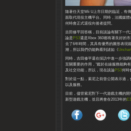
隨著任天堂Wii U上市日期的臨近，有
面取代現役主機平台。同時，法國媒體
何時會正式退役向後者提問。
吉田修平回答稱，目前談論有關下一代
論是
PS3
還是Xbox 360都有著良好
去了6年時間，其具有優秀的圖形表現
潮，所以我們仍能夠看到諸如《
Unchar
同時，吉田修平還在採訪中進一步強調
至關重要的作用，“鑑於在線服務能夠
及社交功能，所以，現在談論
PS3
何時
對於這一點，索尼之前曾公開表示過，
以及服務。
目前，儘管索尼對下一代遊戲主機的開發
新型遊戲主機，並且將會在2013年的
E