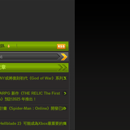
資訊
文章
ONY或將復刻初代《God of War》系列三
PG 新作《THE RELIC The First
an》預計2025 年推出！
畫《Spider-Man：Online》開發已終
ellblade 2》可能成為Xbox最重要的獨