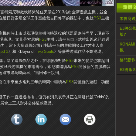
隨機
傳言稱索尼和微軟將緊隨任天堂在2013推出全新遊戲主機，並全
在近日對索尼全球工作室總裁吉田修平的採訪中，也就
PS3
主機
零售商透露
E3將公佈《
主機何時上市以及現役主機何時退役的話題還為時尚早，現在不
版?
的市場表現。尤其是索尼的
PS3
主機，該平台自正式推出以來已經過
KONAM
能力，當下大多遊戲公司針對該平台的遊戲開發工作才漸入高
觀
ted 3
》和《Beyond:
Two Souls
》等優秀遊戲作品不斷湧現。
格鬥新作《D
稱，除了遊戲作品之外，在線服務對於
PS3
未來的發展也將起到
有效延長游戲機的市場壽命，索尼將繼續為
PS3
開發新的雲服務以
E3將永
會退市還為時尚早。”吉田修平說到。
會在未來至少兩到三年的時間中繼續為
PS3
開發新的遊戲、功能
工作一直遮遮掩掩，但仍有消息表示其正在開發代號“Orbis”的
3
展會上正式對外公佈這款產品。