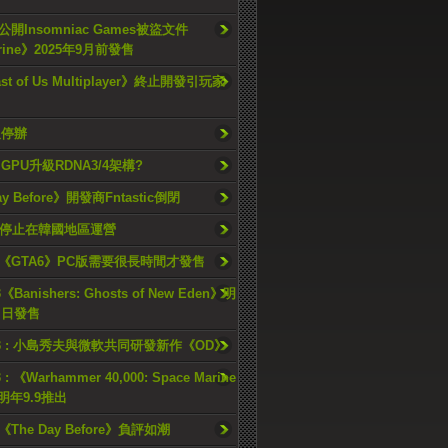
開Insomniac Games被盜文件
rine》2025年9月前發售
ast of Us Multiplayer》終止開發引玩家
久停辦
o GPU升級RDNA3/4架構?
ay Before》開發商Fntastic倒閉
h將停止在韓國地區運營
《GTA6》PC版需要很長時間才發售
《Banishers: Ghosts of New Eden》明
4 日發售
23 : 小島秀夫與微軟共同研發新作《OD》
 : 《Warhammer 40,000: Space Marine
檔明年9.9推出
《The Day Before》負評如潮