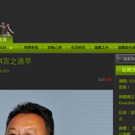
首頁
BOX
奇聞奇視
攻略心得
生活科技
遊戲之外
遊戲綜合
S4言之過早
近期
合資訊
點閱
505
傳聞: S
部曲！
韓國獨立AR
Guardi
記者：原計
止
媒體：《H
佔遊戲