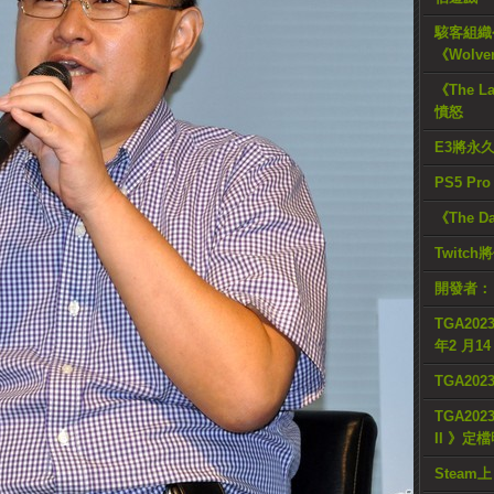
駭客組織公
《Wolve
《The L
憤怒
E3將永
PS5 Pr
《The D
Twitc
開發者：
TGA2023
年2 月1
TGA20
TGA2023
II 》定
Steam上