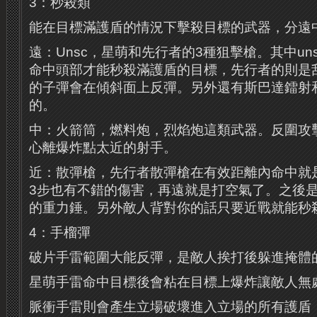
3：秒殺類
能在目標滿護盾的情況下擊殺目標的武器，分遠
遠：Unsc，星萌和先行者的3種狙擊槍。其中un
命中頭部才能秒殺滿護盾的目標，先行者的則是
的子彈會在傾斜面上反彈。另外還有斯巴達鐳射
的。
中：火箭筒，燃料炮，烈焰炮這類武器。反圍攻
心離爆炸點太近的射手。
近：散彈槍，先行者散彈槍在有效距離內命中就
3步也有不錯的傷害，再遠就是打空氣了。之後
的重力錘。另外敵人背對你的話只要近戰就能秒
4：手榴彈
破片手雷範圍大能反彈，是敵人挨打後躲進掩體
星萌手雷命中目標後會粘在目標上爆炸讓敵人無
脈衝手雷則會產生立場破壞進入立場的所有護盾