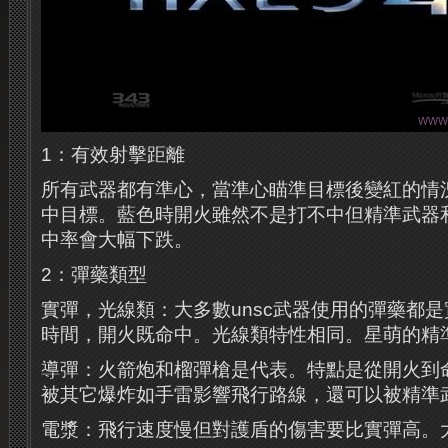
1：有效射擊距離
所有武器都有準心，當準心瞄準目標後變紅的情
中目標。藍色時開火雖然不是打不中但精準武器
中率會大幅下跌。
2：彈藥類型
實彈，光線類：大多數unsc武器使用的彈藥都
時間，開火既命中。光線類特性相同。星萌的精
導彈：火箭炮和榴彈槍是代表。特點是從開火到
被其它爆炸如手雷影響飛行路線，還可以被精準
電漿：飛行速度慢但對護盾的傷害要比實彈高。