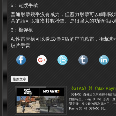
5：電漿手槍
普通射擊幾乎沒有威力，但蓄力射擊可以瞬間破
具的話可以癱瘓其數秒鐘。是很強大的功能性武
6：榴彈槍
粘性雷管槍可以看成榴彈版的星萌粘雷，衝擊步
破片手雷
《GTA5》與《Max Pa
《GTA5》自推出以來橫掃各種
愧的得主。不過《GTA》系列一
讚美聲中被尖銳的再次提出了。 一
Payne 3》和《GTA5》同...