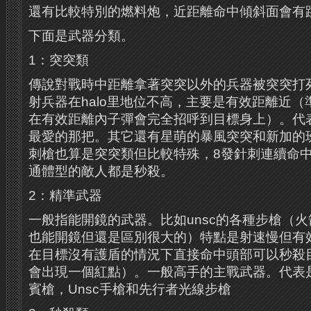
還有比較特別的燃料炮，近距離命中傾斜面會有
下面是武器分類。
1：突突類
傳說對戰時中距離拿著突突以外的兵器被突突打死是一
射兵器在halo里地位不高，主要是有效距離近
在有效距離內子彈會完全招呼到目標身上）。代
最愛的那把。其它還有星萌的暴風突突和新加的
刺槍也算是突突類但比較特殊，8發針刺連續命
通體型的敵人都是秒殺。
2：精準武器
一般指能開鏡的武器。比如unsc的各種步槍（
也能開鏡但還是區別很大的）特點是射速慢但有
在目標沒有護盾的情況下直接命中頭部可以秒殺
會出現一個紅點）。一般高手的主戰武器。代表是
賓槍，Unsc手槍和先行者光線步槍