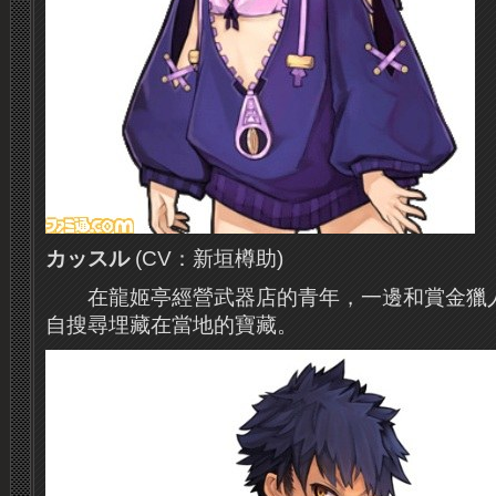
カッスル
(CV：新垣樽助)
在龍姬亭經營武器店的青年，一邊和賞金
獵
自搜尋埋藏在當地的寶藏。