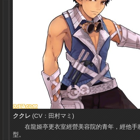
ククレ
(CV：田村マミ)
在龍姬亭更衣室經營美容院的青年，經他手
型。