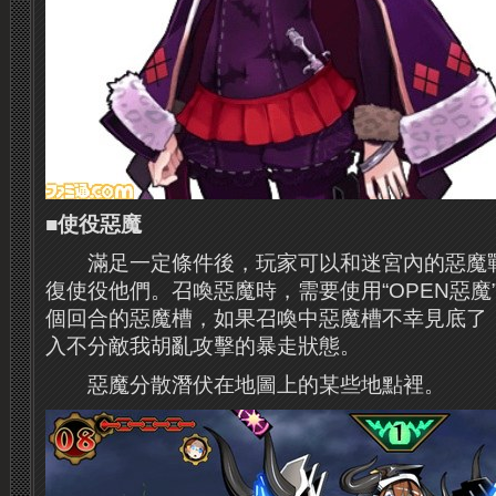
■使役惡魔
滿足一定條件後，玩家可以和迷宮內的惡魔戰
復使役他們。
召喚惡魔時，需要使用“OPEN惡
個回合的惡魔槽，如果召喚中惡魔槽不幸見底了
入不分敵我胡亂攻擊的暴走狀態。
惡魔分散潛伏在地圖上的某些地點裡。