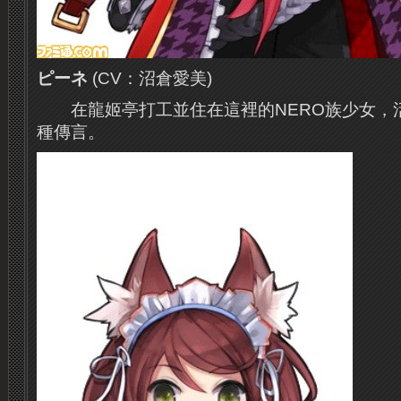
ピーネ
(CV：沼倉愛美)
在龍姬亭打工並住在這裡的NERO族少女，
種傳言。