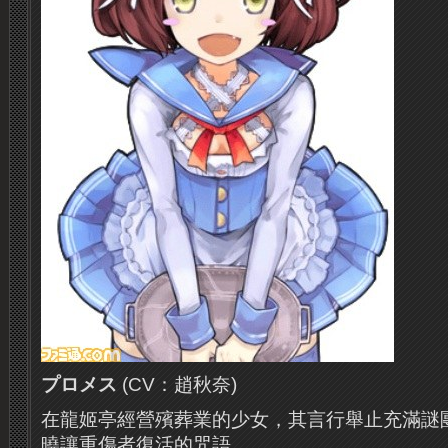
プロメス
(CV：趙秋奈)
在龍姬亭
經營
殯葬業的少女，其言行舉止充滿謎
曉讓重傷者復活的咒語。