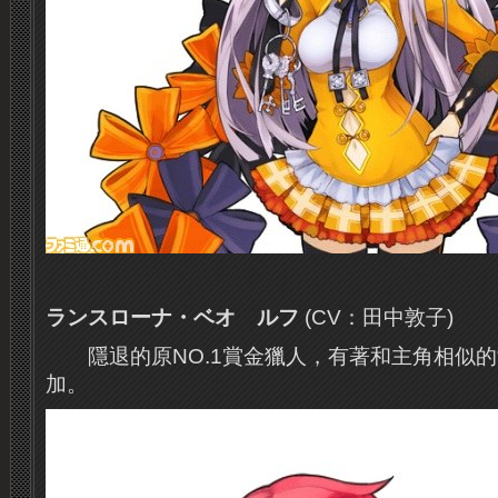
ランスローナ・ベオ゙ルフ
(CV：田中敦子)
隱退的原NO.1賞金
獵人
，有著和主角相似的
加。