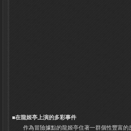
■在龍姬亭上演的多彩事件
作為冒險據點的龍姬亭住著一群個性豐富的房