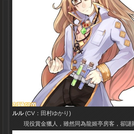
ルル
(CV：田村ゆかり)
現役賞金獵人，雖然同為龍姬亭房客，卻謎