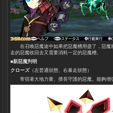
在召喚惡魔途中如果把惡魔槽用盡了，惡魔
走的惡魔收回去又需要消耗一定的惡魔槽。
■新惡魔判明
クローズ
（左普通狀態、右暴走狀態）
寄宿著大地力量、擅長守護的惡魔。
能夠增