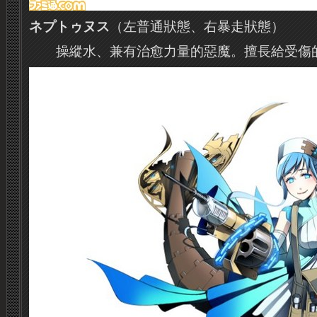
ネプトゥヌス
（左普通狀態、右暴走狀態）
操縱水、兼有治愈力量的惡魔。
擅長給受傷