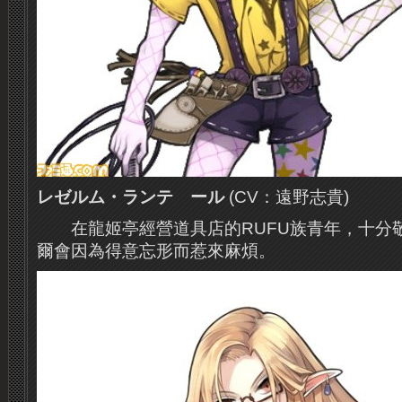
レゼルム・ランテゖール
(CV：遠野志貴)
在龍姬亭經營道具店的RUFU族青年，十分
爾會因為得意忘形而惹來麻煩。