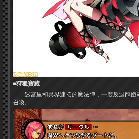
■狩獵寶藏
迷宮里和異界連接的魔法陣，一度反迴龍姬亭
召喚。