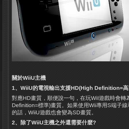
關於
WiiU
主機
1
、
WiiU
的電視輸出支援
HD(High Definition=
高
對應HD畫質，順便說一句，在玩WiI遊戲時會轉為SD
Definition=標準)畫質。如果使用Wii專用S端子
的話，WiiU遊戲也會變為SD畫質。
2
、除了
WiiU
主機之外還需要什麼
?