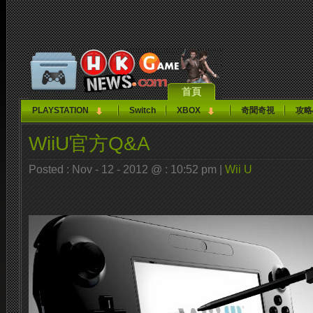
首頁
PLAYSTATION
Switch
XBOX
奇聞奇視
攻略
WiiU官方Q&A
Posted : Nov - 12 - 2012 @ : 10:52 pm |
Wii U