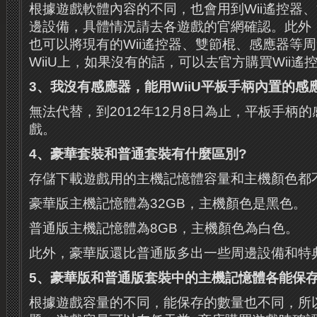
根據遊戲軟體內容的不同，也會用到Wii遙控器
邊設備，具體情況請去各遊戲的官網確認。此外，
也可以將現有的Wii遙控器、雙節棍、感應器等
WiiU上，如果沒有的話，可以去官方購買Wii遙
3
、我沒有感應器，能用
WiiU
平板手柄內置的感
無法代替，到2012年12月8日為止，平板手柄
戲。
4
、豪華套裝和普通套裝有什麼區別
?
存儲下載遊戲用的主機記憶體容量和主機顏色都
豪華版主機記憶體為32GB，主機顏色是黑色。
普通版主機記憶體為8GB，主機顏色為白色。
此外，豪華版還比普通版多出一些周邊設備和特
5
、豪華版和普通版套裝中的主機記憶體各能保
根據遊戲容量的不同，能保存的數量也不同，所