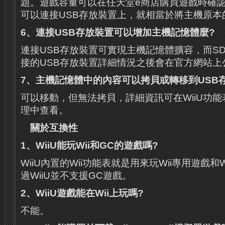
題。遊戲容量可以在任天堂e商店購買遊戲時確
可以連接USB存放裝置上，就相當於將主機原本
6
、連接
USB
存放裝置可以增加主機記憶體麼
?
連接USB存放裝置可實現主機記憶體擴容，而S
接的USB存放裝置詳細情況之後會在官方網站上
7
、主機記憶體中的內容可以拷貝或轉移到
USB
可以移動，但無法拷貝，詳細資訊可在WiiU功
理中查看。
關於互換性
1
、
WiiU
能玩
Wii
和
GC
的遊戲嗎
?
WiiU內置的Wii功能表就是用來玩Wii專用遊戲和
過WiiU並不支援GC遊戲。
2
、
WiiU
遊戲能在
Wii
上玩嗎
?
不能。