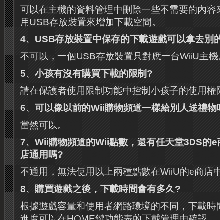
可以在主機的資料管理中刪除一些不需要的內容
用USB存放裝置來增加下載空間。
4
、
USB
存放裝置中保存的下載遊戲可以拿去別
不可以，一個USB存放裝置只對應一台WiiU主機
5
、小孩有沒有購買下載的限制
?
請在保護者使用限制功能中控制小孩子的使用權
6
、可以像以前的
Wii
購物頻道一樣給別人送禮物
當然可以。
7
、
Wii
購物頻道的
Wii
點數，還有任天堂
3DS
的
e
店通用嗎
?
不通用，無法使用以上兩種點數在WiiU的e商店
8
、購買遊戲之後，下載時間會有多久
?
根據遊戲容量和使用者網路環境的不同，下載時
進度可以在HOME鍵功能表的下載管理中確認。