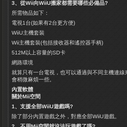
3
、從
Wii
向
WiiU
搬家都需要哪些必備品
?
所需物品如下：
電視1台(如果有2台更方便)
WiiU主機套裝
Wii主機套裝(包括接收器和遙控器手柄)
512M以上容量的SD卡
網路環境
就算只有一台電視，也可以通過與不同主機連線
會稍微麻煩一些。
內置軟體
關於
Mii
空間
1
、支援全部
WiiU
遊戲嗎
?
除了部分內置遊戲之外，對應全部WiiU遊戲。
2
、不用
Mii
空間就沒法玩遊戲了嗎
?