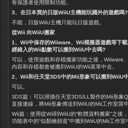
有保護者使用限制功能。
3
、在日本買的日版
WiiU
主機能玩國外的遊戲嗎
?
不能，日版WiiU主機只能玩日版遊戲。
從
Wii
向
WiiU
搬家
1
、
Wii
中保存的
Wiiware
、
Wii
模擬器遊戲等下載
經錄入的
Wii
點數可以搬到
WiiU
中去嗎
?
可以，使用遊戲和存檔搬家功能之後，Wiiware
內容和存檔都會被搬到WiiU的Wii菜單中去。
2
、
Wii
和任天堂
3DS
中的
Mii
形象可以搬到
WiiU
可以。
3DS篇：可以掃描任天堂3DS/LL製作的Mii形象
直接連線，將Mii形象傳送到WiiU的Mii工作室當
Wii篇：使用從Wii到WiiU的“軟體資料搬家”之後，
功能表中的“似顏繪頻道”中搬到WiiU的Mii工作室