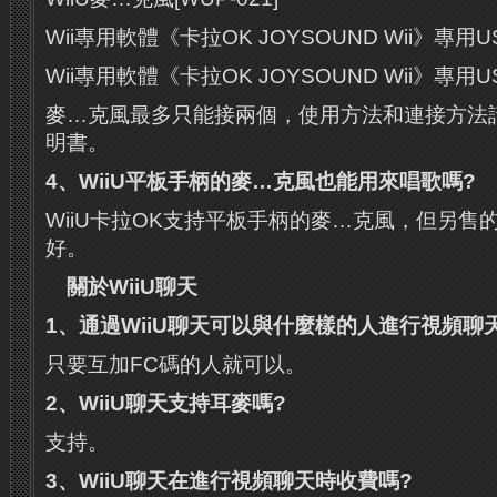
Wii專用軟體《卡拉OK JOYSOUND Wii》專用US
Wii專用軟體《卡拉OK JOYSOUND Wii》專用
麥…克風最多只能接兩個，使用方法和連接方法
明書。
4
、
WiiU
平板手柄的麥
…
克風也能用來唱歌嗎
?
WiiU卡拉OK支持平板手柄的麥…克風，但另售的
好。
關於
WiiU
聊天
1
、通過
WiiU
聊天可以與什麼樣的人進行視頻聊
只要互加FC碼的人就可以。
2
、
WiiU
聊天支持耳麥嗎
?
支持。
3
、
WiiU
聊天在進行視頻聊天時收費嗎
?