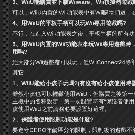
3
、
WiiU
能購買並下載
Wiiware
、
Wii
模擬器遊戲
可以，WiiU內置的Wii功能表中有Wii購物頻道
4
、用
WiiU
的平板手柄可以玩
Wii
專用遊戲嗎
?
不行，在進入Wii功能表之後，平板手柄的所有
5
、用
WiiU
內置的
Wii
功能表來玩
Wii
專用遊戲時
用嗎
?
絕大部分Wii遊戲都可以玩，但WiiConnect2
其它
1
、
WiiU
能給小孩子玩嗎
?(
有沒有給小孩使用時
雖然小孩也可以輕鬆使用WiiU，但購買之後第
主機中的各種設定。第一次設置時有“保護者使用
孩使用WiiU之前請務必要設置好這裡。
2
、保護者使用限制功能是什麼
?
要遵守CERO年齡區分的限制，限制級的遊戲不