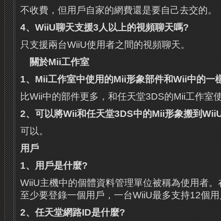
不收費，但用戶自家的網費還是要自己去交的。
4
、
WiiU
聊天支援
3
人以上的視頻聊天嗎
?
只支援兩台WiiU使用者之間的視頻聊天。
關於
Mii
工作室
1
、
Mii
工作室中使用的
Mii
形象部件和
Wii
中的一
比Wii中的部件更多，和任天堂3DS的Mii工作
2
、可以將
Wii
和任天堂
3DS
中的
Mii
形象搬到
Wii
可以。
用戶
1
、用戶是什麼
?
WiiU主機中的個體資料管理單位被稱為使用者。在
至少要登錄一個用戶，一台WiiU最多支持12個
2
、任天堂網路
ID
是什麼
?