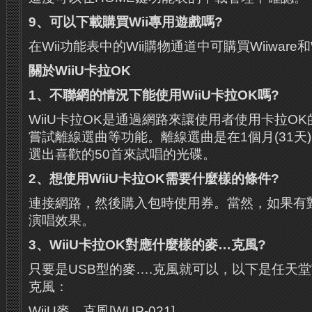
9
、可以下載購買
Wii
專用遊戲嗎
?
在Wii功能表中的Wii購物通道中可購買Wiiware
關於
WiiU
卡拉
OK
1
、不聯網的情況下能使用
WiiU
卡拉
OK
嗎
?
WiiU卡拉OK是通過網路來讓使用者使用卡拉O
嘗試離線選曲等功能。離線選曲是在1個月(31天
選出喜歡的50首來試唱的光碟。
2
、想使用
WiiU
卡拉
OK
需要什麼樣的條件
?
連接網路，然後購入包時使用券。當然，如果有對
演唱效果。
3
、
WiiU
卡拉
OK
對應什麼樣的麥
…
克風
?
只要是USB型的麥….克風就可以，以下是任天
克風：
WiiU麥…克風[WUP-021]