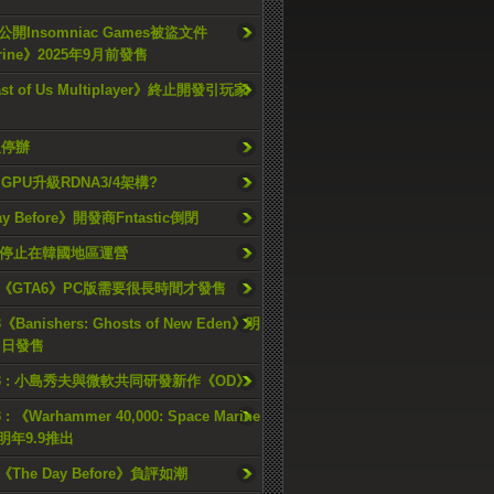
開Insomniac Games被盜文件
rine》2025年9月前發售
ast of Us Multiplayer》終止開發引玩家
久停辦
o GPU升級RDNA3/4架構?
ay Before》開發商Fntastic倒閉
h將停止在韓國地區運營
《GTA6》PC版需要很長時間才發售
《Banishers: Ghosts of New Eden》明
4 日發售
23 : 小島秀夫與微軟共同研發新作《OD》
 : 《Warhammer 40,000: Space Marine
檔明年9.9推出
《The Day Before》負評如潮