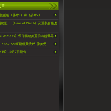
文章
想重製《莎木1》和《莎木2》
場總監：《Gear of War 6》及重製合集是
he Witness》帶你暢遊美麗的清新世界
Xbox 720研發經費接近1億美元
2K15》10月7日發售