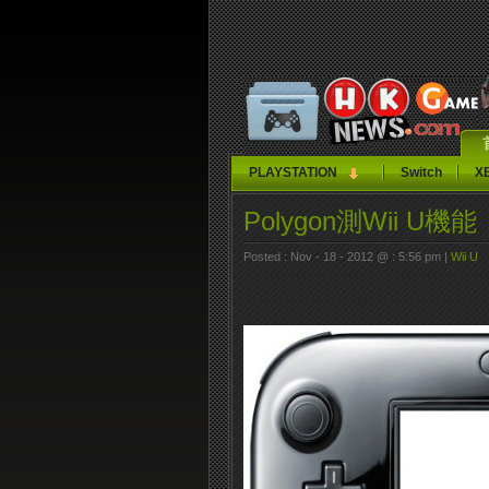
PLAYSTATION
Switch
X
Polygon測Wii
Posted : Nov - 18 - 2012 @ : 5:56 pm |
Wii U