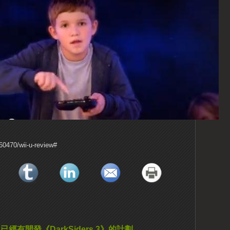
60470/wii-u-review#
已經有開發《DarkSiders 3》的計劃