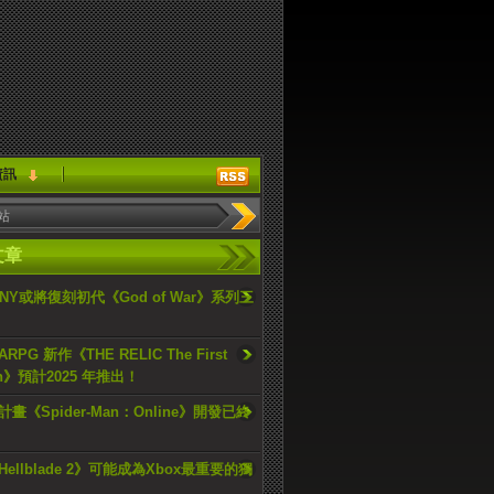
資訊
文章
ONY或將復刻初代《God of War》系列三
PG 新作《THE RELIC The First
an》預計2025 年推出！
畫《Spider-Man：Online》開發已終
ellblade 2》可能成為Xbox最重要的獨