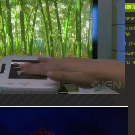
隨機
鈴木裕很
Xbox市
假消息
PS4《T
燒錢玩意?
《NBA 