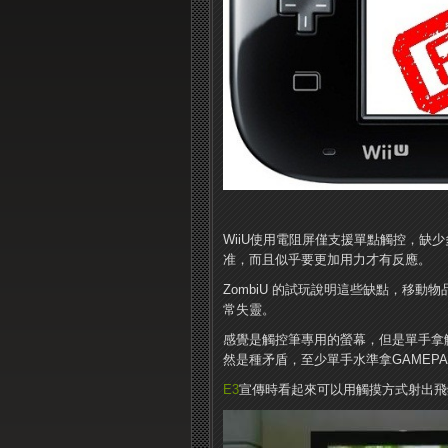
WiiU使用電阻屏僅支援單點觸控，缺少
准，而且似乎要更加用力才有反應。
ZombiU 的試玩說明這些缺點，移
常失靈。
感覺是觸控筆專用的螢幕，但是單手拿觸
然是種矛盾，至少單手水準拿GAMEP
E3
宣傳時看起來可以用觸摸方式射出飛