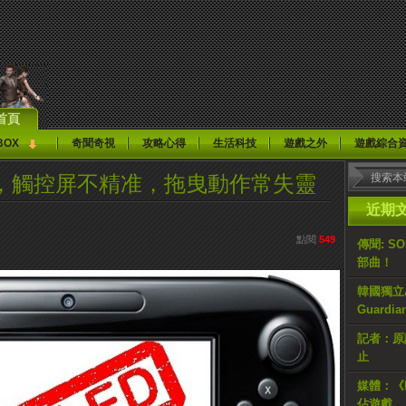
首頁
BOX
奇聞奇視
攻略心得
生活科技
遊戲之外
遊戲綜合
 U機能，觸控屏不精准，拖曳動作常失靈
近期
點閱
549
傳聞: S
部曲！
韓國獨立AR
Guardi
記者：原計
止
媒體：《H
佔遊戲