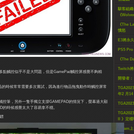
駭客組織公
《Wolve
《The L
憤怒
E3將永
PS5 Pr
《The D
Twitc
多點觸控似乎不是大問題，但是GamePad觸控屏感覺不夠精
開發者：
動物品的時候常常需要多次嘗試，因為進行物品拖曳動作時觸控屏常
TGA2023
年2 月1
控筆，另外一隻手獨立支撐GAMEPAD的情況下，螢幕過大顯
TGA20
AD的時候感覺太大了容易拿不穩。
TGA2023
鏢
II 》定
Steam上