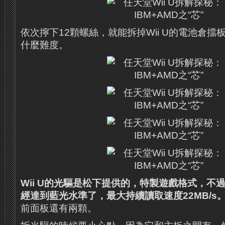
依次擰下12顆螺絲，就能拆掉Wii U的電池倉擋
什麼難度。
Wii U的光驅是松下提供的，特製遊戲格式，不過
經達到藍光水準了，最大持續讀取速度22MB/s
前面板還有兩顆。