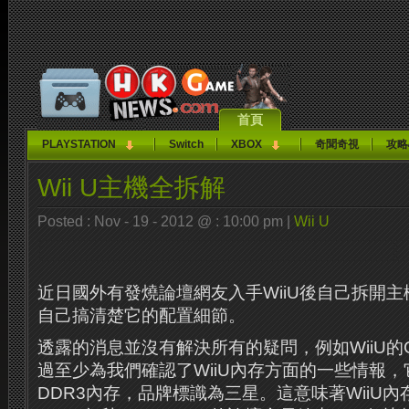
首頁
PLAYSTATION
Switch
XBOX
奇聞奇視
攻略
Wii U主機全拆解
Posted : Nov - 19 - 2012 @ : 10:00 pm |
Wii U
近日國外有發燒論壇網友入手WiiU後自己拆開
自己搞清楚它的配置細節。
透露的消息並沒有解決所有的疑問，例如WiiU的
過至少為我們確認了WiiU內存方面的一些情報，
DDR3內存，品牌標識為三星。這意味著WiiU