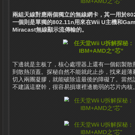
兩組天線對應兩個獨立的無線網卡，其一用於802.11b
一個則是單獨的802.11n用來在Wii U主機和G
Miracast無線顯示流傳輸的。
下邊就是主板了，核心處理器上還有一個鋁製散
到散熱頂蓋。
探秘自然不能就此止步，找來超薄
切入兩團凝膠，就能破除這最後的障礙了。
當然
不建議這麼幹，很容易損壞裡邊脆弱的芯片內核