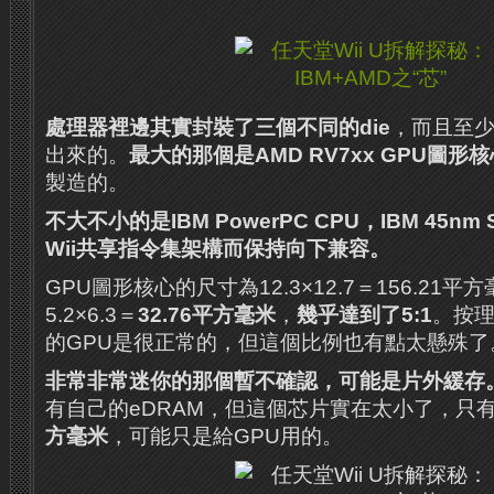
處理器裡邊其實封裝了三個不同的die
，而且至
出來的。
最大的那個是AMD RV7xx GPU圖形核
製造的。
不大不小的是IBM PowerPC CPU，IBM 45n
Wii共享指令集架構而保持向下兼容。
GPU圖形核心的尺寸為12.3×12.7＝156.21
5.2×6.3＝
32.76平方毫米
，
幾乎達到了5:1
。
按
的GPU是很正常的，但這個比例也有點太懸殊了
非常非常迷你的那個暫不確認，可能是片外緩存
有自己的eDRAM，但這個芯片實在太小了，只有1.7
方毫米
，可能只是給GPU用的。