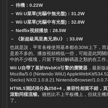
－ 待機：0.22W
－ Wii U菜單(光驅中無光盤)：31.2W
－ Wii U菜單(光驅中有光盤)：32.8W
－ Netflix視頻播放：28.5W
－ 《新超級馬里奧兄弟U》：33.0W
也就是說，平常各種使用基本都在30W上下，而
是差不多的。
播放視頻稍低一些，可能是此間關掉
中的不少模塊，只留下視頻解碼器之類的在工作
Wii U自帶了基於WebKit引擎的瀏覽器
，最新版
Mozilla/5.0 (Nintendo WiiU) AppleWebKit/534.5
Gecko) NX/2.1.0.8.21 NintendoBrowser/1.0.0
HTML5測試得分為258+4，兼容性相當不錯，
滾動同樣流暢。
雖然比不上平板機上，但就主機
了。