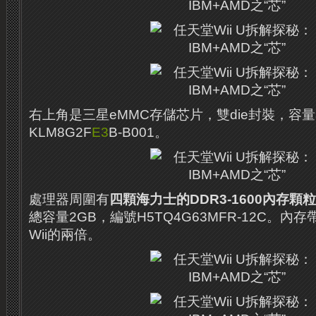
右上角是三星eMMC存儲芯片，雙die封裝，容量
KLM8G2F
E3
B-B001。
處理器周圍有
四顆海力士的DDR3-1600內存顆
總容量2GB，編號H5TQ4G63MFR-12C。
內存帶
Wii的兩倍。