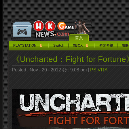
首頁
PLAYSTATION
Switch
XBOX
奇聞奇視
攻略
《Uncharted：Fight for Fortu
Posted : Nov - 20 - 2012 @ : 9:08 pm |
PS VITA