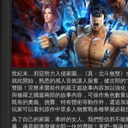
世紀末…邪惡勢力入侵家園…《真・北斗無雙》
就此開始，熟悉的感人音效讓人振奮，健次郎的“
雙眼！完整承襲前作的羅王篇故事內容加以強化
與修羅之國篇兩部的故事內容，可操作角色數量
既有的奧義、挑釁、特有體術等動作外，還追加
玩家可以看到原作中眾多人物實戰各種華麗必殺
為了自己的家園，牽絆的女人。我們堅信邪不能
暴，越是能激發健次郎一伙的潛能！來吧~無論你