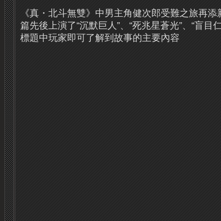
《真・北斗無雙》中男主角健次郎受難之旅再添
篇先後上演了“沉默巨人”、“死兆星蒼光”、“盲目
標題中玩家即可了解到故事的主要內容