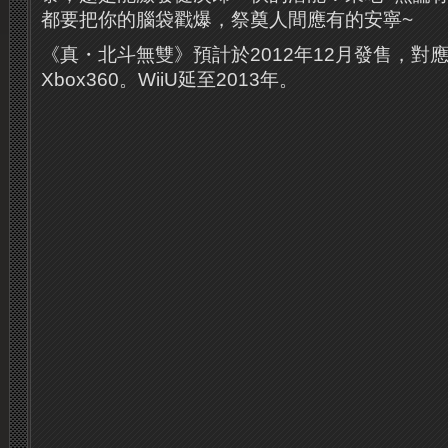
都要把你的腦袋戳爆，祭奠人間應有的安寧~
《真・北斗無雙》預計於2012年12月發售，對
Xbox360。WiiU延至2013年。