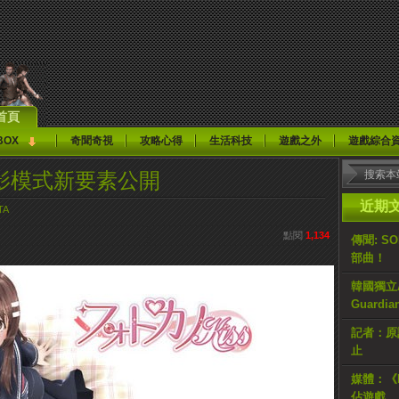
首頁
BOX
奇聞奇視
攻略心得
生活科技
遊戲之外
遊戲綜合
攝影模式新要素公開
近期
TA
點閱
1,134
傳聞: S
部曲！
韓國獨立AR
Guardi
記者：原計
止
媒體：《H
佔遊戲