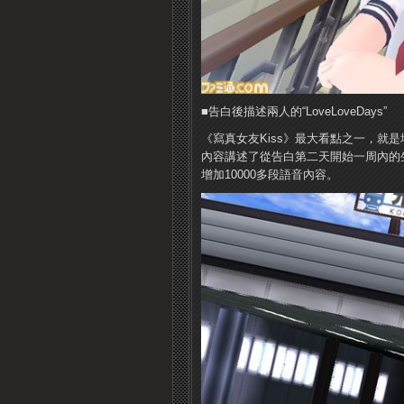
■告白後描述兩人的“LoveLoveDays”
《寫真女友Kiss》最大看點之一，就是增
內容講述了從告白第二天開始一周內的
增加10000多段語音內容。