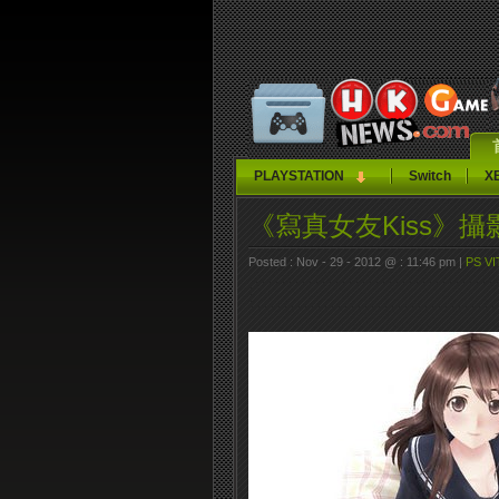
PLAYSTATION
Switch
X
《寫真女友Kiss》
Posted : Nov - 29 - 2012 @ : 11:46 pm |
PS VI