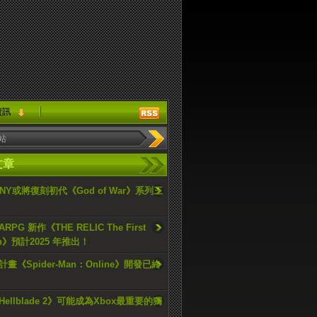
資訊
文章
ONY或將復刻初代《God of War》系列三
PG 新作《THE RELIC The First
an》預計2025 年推出！
畫《Spider-Man：Online》開發已終
ellblade 2》可能成為Xbox最重要的獨