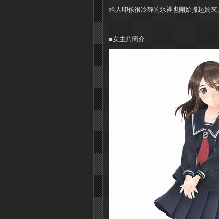
給人印像很冷靜的氷裡也開始撒起嬌來
■女主角簡介