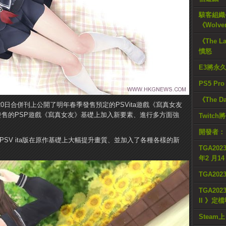
駭客組織公
《Wolve
《The L
憤怒
E3將永
PS5 Pr
《The D
3·20日合併刊上公開了明年春季發售預定的PSVita遊戲《寫真女友
月發售的PSP遊戲《寫真女友》基礎上加入新要素、進行多方面強
Twitc
開發者：
PSV ita版在原作基礎上大幅提升畫質、並加入了各種各樣的新
TGA2023
年2 月1
TGA20
TGA2023
II 》定
Steam上