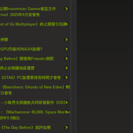
開Insomniac Games被盜文件
rine》2025年9月前發售
ast of Us Multiplayer》終止開發引玩家
久停辦
o GPU升級RDNA3/4架構?
ay Before》開發商Fntastic倒閉
h將停止在韓國地區運營
《GTA6》PC版需要很長時間才發售
《Banishers: Ghosts of New Eden》明
4 日發售
23 : 小島秀夫與微軟共同研發新作《OD》
 : 《Warhammer 40,000: Space Marine
檔明年9.9推出
《The Day Before》負評如潮