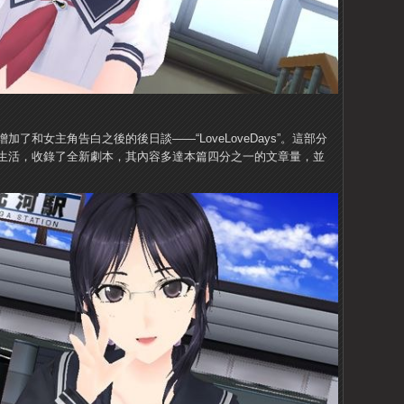
加了和女主角告白之後的後日談——“LoveLoveDays”。這部分
生活，收錄了全新劇本，其內容多達本篇四分之一的文章量，並