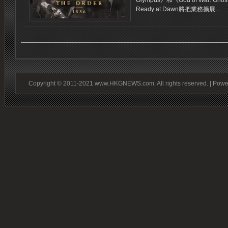
Olympus》和《God of War: Gh
Ready at Dawn將把業務擴展...
Copyright © 2011-2021 www.HKGNEWS.com. All rights reserved. | Pow