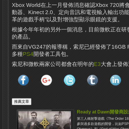
Xbox World在上一月發佈消息確認Xbox 72
動器、Kinect 2.0、定向音訊和電視輸入輸出功能、
革的遊戲手柄”以及對增強型顯示眼鏡的支援。
根據今年年初的另外一個消息，目前微軟正在研發一個
的產品。
而來自VG247的報導稱，索尼已經發佈了16GB 
多種
PS4
開發者工具包。
索尼和微軟兩家公司都會在明年的
E3
大會上發佈
Ready at Dawn開
第三人稱射擊遊戲《The Order 18
參與過多款遊戲的開發，比如PSP的《God