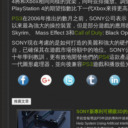
4將和Xbox相同同樣的貨架，同時並排擺放。
PlayStation 4的期望指數比下一代Xbox來得更
PS3
在2006年推出的數月之前，SONY公司表
以來最為強大的操控裝置，但是部分遊戲的應用
Skyrim、 Mass Effect 3和
Call of Duty
: Black Op
SONY現在考慮的是如何打造的美麗和強大的硬
台，已確保其在遊戲市場份額中的地位。SONY
十年學到教訓，更有效地開發他們的
PS4
這款產
一代圖形處理器，並向後兼容
PS3
遊戲和播放藍
SONY新專利可裸眼3D
早前曾報導說PS申請的專利中就有“
Help System Using Artificia