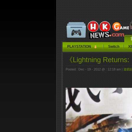
PLAYSTATION
Switch
X
《Lightning Return
Posted : Dec - 19 - 2012 @ : 12:18 am |
遊戲