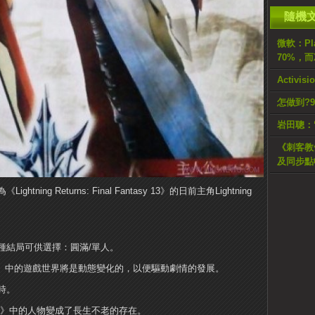
隨機
微軟：Pl
70%，而
Activis
怎做到?
岩田聰：
《刺客教
及同步點
ng Returns: Final Fantasy 13》的日前主角Lightning
種結局可供選擇：圓滿/單人。
 Fantasy 13》中的遊戲世界將是動態變化的，以便驅動劇情的發展。
時。
 13-2》中的人物變成了長生不老的存在。