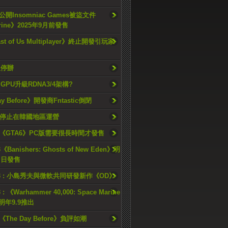
開Insomniac Games被盜文件
rine》2025年9月前發售
ast of Us Multiplayer》終止開發引玩家
久停辦
o GPU升級RDNA3/4架構?
ay Before》開發商Fntastic倒閉
h將停止在韓國地區運營
《GTA6》PC版需要很長時間才發售
《Banishers: Ghosts of New Eden》明
4 日發售
23 : 小島秀夫與微軟共同研發新作《OD》
 : 《Warhammer 40,000: Space Marine
檔明年9.9推出
《The Day Before》負評如潮