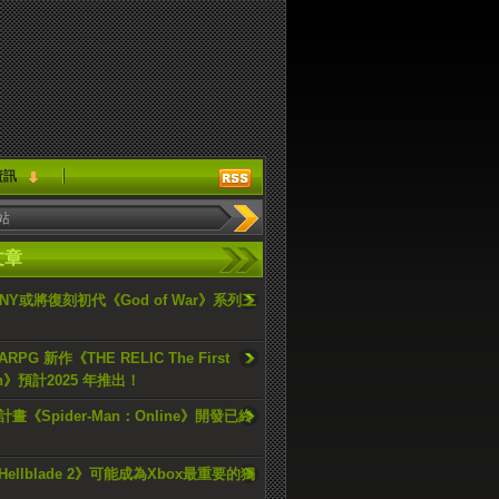
資訊
文章
ONY或將復刻初代《God of War》系列三
PG 新作《THE RELIC The First
an》預計2025 年推出！
畫《Spider-Man：Online》開發已終
ellblade 2》可能成為Xbox最重要的獨