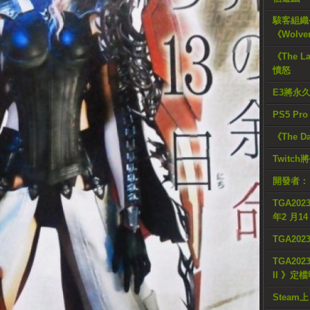
駭客組織公
《Wolve
《The L
憤怒
E3將永
PS5 Pr
《The D
Twitc
開發者：
TGA2023
年2 月1
TGA20
TGA2023
II 》定
Steam上