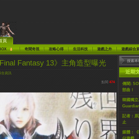
首頁
BOX
奇聞奇視
攻略心得
生活科技
遊戲之外
遊戲綜合
s: Final Fantasy 13》主角造型曝光
近期
綜合資訊
點閱
474
傳聞: S
部曲！
韓國獨立AR
Guardi
記者：原計
止
媒體：《H
佔遊戲