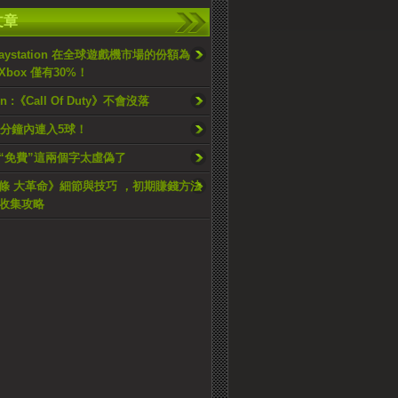
文章
aystation 在全球遊戲機市場的份額為
Xbox 僅有30%！
ion :《Call Of Duty》不會沒落
9分鐘內連入5球！
“免費”這兩個字太虛偽了
條 大革命》細節與技巧 ，初期賺錢方法
收集攻略