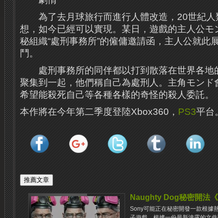
為了去月球旅行而進行人體改造，20世紀人
想，如今已經可以實現。某日，遊戲的主人公モ
秘組織“處刑事務所”的僱傭邀請函，主人公就此
鬥。
處刑事務所的同伴都以打到散落在世界各地的
聚集到一起，他們稱自己為處刑人。主角モンド
希望能殺死自己等各種各樣的奇怪的殺人委託。
本作將在今年第二季度登陸Xbox360，
PS3
平台
Naughty Dog秘密開法《B
Sony可能正在秘密開發一款根據熱門
子遊戲。根據一份最新洩露的文件