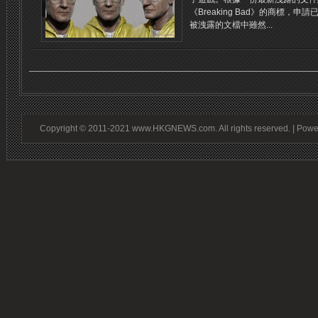
《Breaking Bad》的商標，申
被洩露的文檔中雖然...
Copyright © 2011-2021 www.HKGNEWS.com. All rights reserved. | Pow