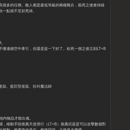
高很多的任務。
敵人都是最低等級的兩種雜兵，殺死之後會掉綠
快一點就不至於死掉。
人
不懂連續空中牽引，但還是提一下好了。
砍死一個之後立刻LT+B
老鼠、藍巨型老鼠、狂叫魔法師
場地內物品才能出魂。
關，移動手段推薦天使滑行（LT+B）推薦武器是可以攻擊數個對
點移動。
推薦路線是左，然後回頭，之後是走廊裡。