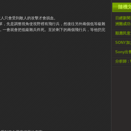
隨機
，敵人只會受到敵人的攻擊才會損血。
日經新聞
單，先是調整視角使視野裡有飛行兵，然後往另外兩個低等級雜
洲難成功
，一會就會把低級雜兵炸死。
至於剩下的兩個飛行兵，等他扔完
順應民意?
SONY加
Sony出售
分析師 :