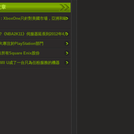
文章
：XboxOne只針對美國市場，亞洲和歐
《NBA2K11》伺服器延長到2012年4月
大專注於PlayStation部門
所有Square Enix股份
 WII U成了一台只為任粉服務的機器