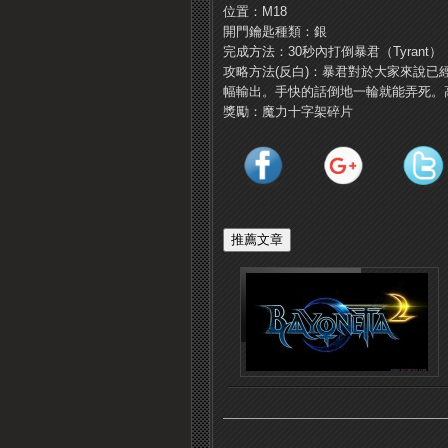
位置：M18
開門鑰匙種類：銀
完成方法：30秒內打倒暴君（Tyrant）
攻略方法(反白)：暴君對於大家來說已
幅輸出。
手快的話倒地一輪就能弄死。
獎勵：魔力十字架碎片