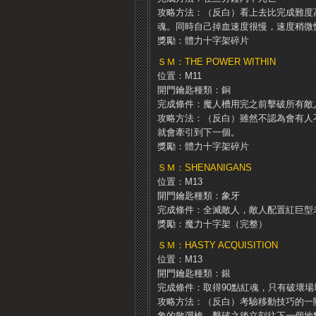
攻略方法：（反白）看上去比完成難度
魂。
同時自己掉血速度很慢，速度稍微
獎勵：體力十字架碎片
ＳＭ：THE POWER WITHIN
位置：M11
開門鑰匙種類：銅
完成條件：魔人槽用完之前擊破所有敵
攻略方法：（反白）雖然不認為會有人
就會牽引到下一個。
獎勵：體力十字架碎片
ＳＭ：SHENANIGANS
位置：M13
開門鑰匙種類：象牙
完成條件：全滅敵人，敵人配置紅巨型
獎勵：魔力十字架（完整）
ＳＭ：HASTY ACQUISITION
位置：M13
開門鑰匙種類：銀
完成條件：取得90點紅魂，只有破壞
攻略方法：（反白）考驗移動技巧的一
象的散彈槍，擊破之後立刻往下一個地