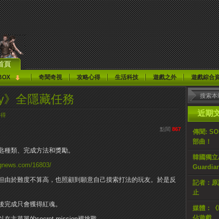
首頁
BOX
奇聞奇視
攻略心得
生活科技
遊戲之外
遊戲綜合
 Cry》全隱藏任務
近期
心得
點閱
867
傳聞: S
部曲！
匙種類、完成方法和獎勵。
韓國獨立AR
kgnews.com/16803/
Guardi
但由於難度不算高，也照顧到願意自己摸索打法的玩友。
於是反
記者：原計
止
後完成只會獲得紅魂。
媒體：《H
佔遊戲
單的secret mission裡挑戰。