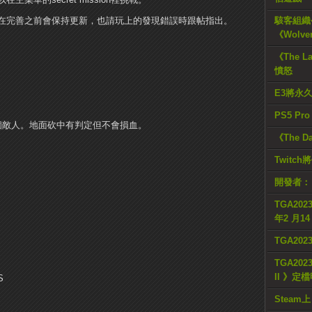
在完善之前會保持更新，也請玩上的發現錯誤時跟帖指出。
駭客組織公
《Wolve
《The L
憤怒
E3將永
PS5 Pr
個敵人。
地面砍中有判定但不會損血。
《The D
Twitc
開發者：
。
TGA2023
年2 月1
TGA20
TGA2023
II 》定
S
Steam上