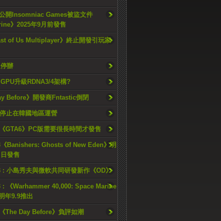
開Insomniac Games被盜文件
rine》2025年9月前發售
ast of Us Multiplayer》終止開發引玩家
久停辦
o GPU升級RDNA3/4架構?
ay Before》開發商Fntastic倒閉
h將停止在韓國地區運營
《GTA6》PC版需要很長時間才發售
《Banishers: Ghosts of New Eden》明
4 日發售
23 : 小島秀夫與微軟共同研發新作《OD》
 : 《Warhammer 40,000: Space Marine
檔明年9.9推出
《The Day Before》負評如潮