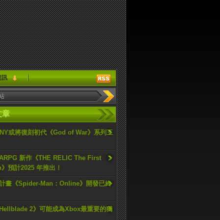
資訊
文章
ONY或將復刻初代《God of War》系列三
PG 新作《THE RELIC The First
an》預計2025 年推出！
畫《Spider-Man：Online》開發已終
ellblade 2》可能成為Xbox最重要的獨