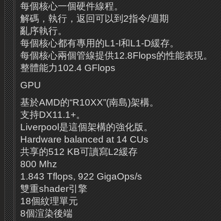
每個核心一個硬件線程。
解碼，執行，返回可以到2指令/週期
亂序執行。
每個核心都有專用的L1-I和L1-D緩存。
每個核心兩個管線提供12.8Flops的性能表現。
整體能力102.4 GFlops
GPU
基於AMD的“R10XX”(南島)架構。
支持DX11.1+。
Liverpool是這個架構的強化版。
Hardware balanced at 14 CUs
共享的512 KB可讀寫L2緩存
800 Mhz
1.843 Tflops, 922 GigaOps/s
雙重shader引擎
18個紋理單元
8個渲染後端