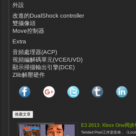
外設
改進的DualShock controller
雙攝像頭
Move控制器
Extra
音頻處理器(ACP)
視頻編解碼單元(VCE/UVD)
顯示掃描輸出引擎(DCE)
Zlib解壓硬件
E3 2013: Xbox One
Twisted Pixel工作室宣佈，《Lo