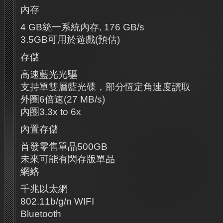
內存
4 GB統一系統內存, 176 GB/s
3.5GB可用於遊戲(預估)
存儲
高速藍光光驅
支持單雙層藍光碟，部分恆定角速度讀取
外圈6倍速(27 MB/s)
內圈3.3x to 6x
內置存儲
首發零售單品500GB
未來可能有閃存版單品
網絡
千兆以太網
802.11b/g/n WIFI
Bluetooth