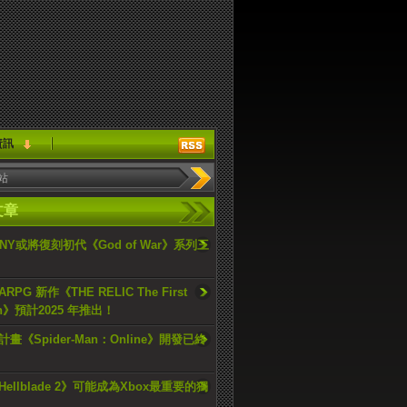
資訊
文章
ONY或將復刻初代《God of War》系列三
PG 新作《THE RELIC The First
an》預計2025 年推出！
畫《Spider-Man：Online》開發已終
ellblade 2》可能成為Xbox最重要的獨