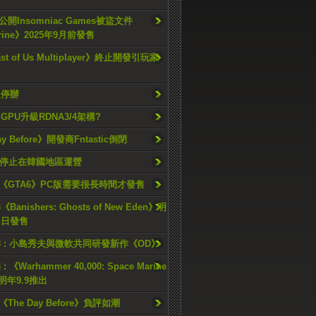
開Insomniac Games被盜文件
rine》2025年9月前發售
ast of Us Multiplayer》終止開發引玩家
久停辦
o GPU升級RDNA3/4架構?
ay Before》開發商Fntastic倒閉
h將停止在韓國地區運營
《GTA6》PC版需要很長時間才發售
《Banishers: Ghosts of New Eden》明
4 日發售
23 : 小島秀夫與微軟共同研發新作《OD》
 : 《Warhammer 40,000: Space Marine
檔明年9.9推出
《The Day Before》負評如潮