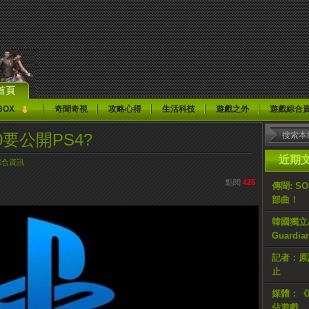
首頁
BOX
奇聞奇視
攻略心得
生活科技
遊戲之外
遊戲綜合
0要公開PS4?
近期
綜合資訊
點閱
425
傳聞: S
部曲！
韓國獨立AR
Guardi
記者：原計
止
媒體：《H
佔遊戲