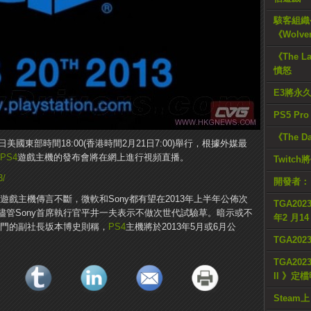
駭客組織公
《Wolve
《The L
憤怒
E3將永
PS5 Pr
《The D
3年2月20日美國東部時間18:00(香港時間2月21日7:00)舉行，根據外媒最
PS4
遊戲主機的發布會將在網上進行視頻直播。
Twitc
3/
開發者：
遊戲主機傳言不斷，微軟和Sony都有望在2013年上半年公佈次
TGA2023
儘管Sony首席執行官平井一夫表示不做次世代試驗草。暗示或不
年2 月1
部門的副社長坂本博史則稱，
PS4
主機將於2013年5月或6月公
TGA20
TGA2023
II 》定
Steam上