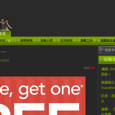
首頁
BOX
奇聞奇視
攻略心得
生活科技
遊戲之外
遊戲綜合
送一
近期
綜合資訊
點閱
994
傳聞: S
部曲！
韓國獨立AR
Guardi
記者：原計
止
媒體：《H
佔遊戲