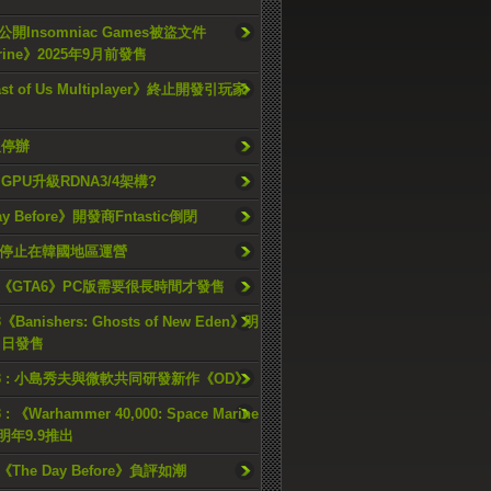
開Insomniac Games被盜文件
rine》2025年9月前發售
ast of Us Multiplayer》終止開發引玩家
久停辦
o GPU升級RDNA3/4架構?
ay Before》開發商Fntastic倒閉
h將停止在韓國地區運營
《GTA6》PC版需要很長時間才發售
《Banishers: Ghosts of New Eden》明
4 日發售
23 : 小島秀夫與微軟共同研發新作《OD》
 : 《Warhammer 40,000: Space Marine
檔明年9.9推出
《The Day Before》負評如潮