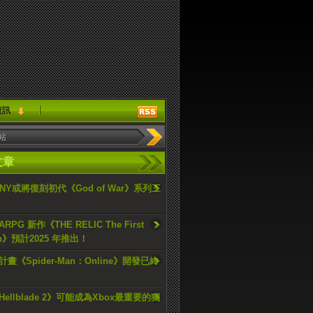
資訊
文章
ONY或將復刻初代《God of War》系列三
PG 新作《THE RELIC The First
an》預計2025 年推出！
畫《Spider-Man：Online》開發已終
ellblade 2》可能成為Xbox最重要的獨