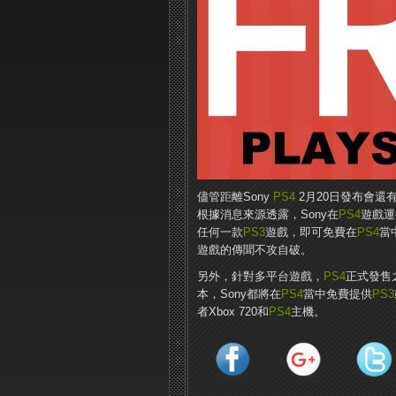
儘管距離Sony
PS4
2月20日發布會還
根據消息來源透露，Sony在
PS4
遊戲運
任何一款
PS3
遊戲，即可免費在
PS4
當
遊戲的傳聞不攻自破。
另外，針對多平台遊戲，
PS4
正式發售之
本，Sony都將在
PS4
當中免費提供
PS3
者Xbox 720和
PS4
主機。