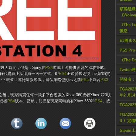
駭客組織公
《Wolve
《The L
憤怒
E3將永
PS5 Pr
《The D
有幾天時間，但是，Sony在
PS4
遊戲上將提供凌厲的進攻策略。
Twitc
行和購買上採用買一送一方式。即
PS4
正式發售之後，玩家夠買
開發者：
中下載並且運行這款遊戲，這個策略也顯示之前
PS4
不兼容
PS3
TGA2023
後，玩家購買任何一款多平台遊戲的Xbox 360或者Xbox 720版
年2 月1
或者
PS4
版本。當然，前提是玩家同時擁有Xbox 360和
PS4
、或
TGA20
TGA2023
II 》定
Steam上