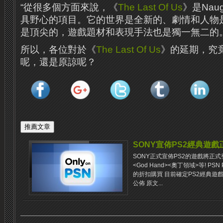
“從很多個方面來說，《
The Last Of Us
》是Nau
具野心的項目。它的世界是全新的、劇情和人物
是頂尖的，遊戲題材和表現手法也是獨一無二的。
所以，各位對於《
The Last Of Us
》的延期，究
呢，還是原諒呢？
SONY宣佈PS2經典遊戲
SONY正式宣佈PS2的遊戲將正式
<God Hand><奧丁領域>等! P
的折扣購買 目前確定PS2經典遊
公佈 原文...