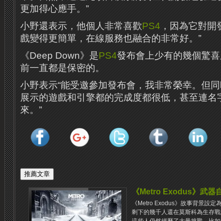
更加得心應手。”
小野還表示，他個人非常喜歡
PS4
，因為它對開
戲變得更簡單，在線服務也融合的非常好。”
《Deep Down》是
PS4
發布會上少有的幾個驚喜
前一直都是保密的。
小野表示“能受邀參加發布會，我非常榮幸。但
展示的遊戲和引擎都的完成度都很低，甚至連名
來。”
《Metro Exodus》
《Metro Exodus》故事背景
剩下的幾千人還在莫斯科為生存戰