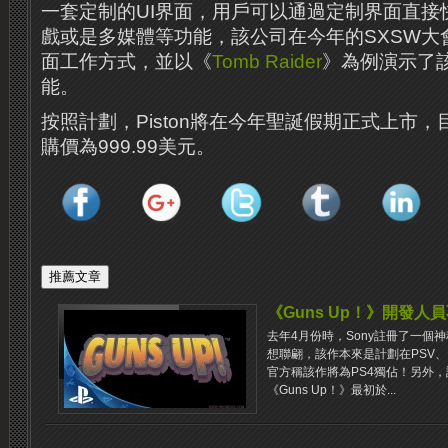
一套定制的UI界面，用戶可以通過定制界面直接快
戲或是多媒體等功能，該公司在今年的SXSW大會上
面工作方式，並以《
Tomb Raider
》為例演示了
能。
按照計劃，Piston將在今年聖誕假期正式上市
購價為999.99美元。
《Guns Up！》開發人
去年4月份時，Sony註冊了一個神秘
想聯翩，該作本來是計劃在PSV、
官方稱該作將為PS4獨佔！另外
《Guns Up！》最初於...