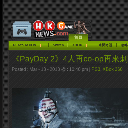
首頁
PLAYSTATION
Switch
XBOX
奇聞奇視
攻略
《PayDay 2》4人再co-op再
Posted : Mar - 13 - 2013 @ : 10:40 pm |
PS3
,
XBox 360