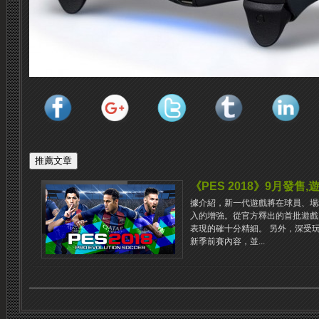
《PES 2018》9月發售
據介紹，新一代遊戲將在球員、場
入的增強。從官方釋出的首批遊戲
表現的確十分精細。 另外，深受
新季前賽內容，並...