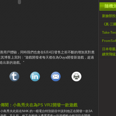
隨機
新臉部投
《真·三
Take-T
FromS
日本母親
完善用戶體驗，同時我們也會在6月4日發售之前不斷的增加其對應
績突飛猛
rman在其博客上寫到：“遊戲開發者每天都在為Ouya開發新遊戲，超過
造出新的遊戲。”
傳聞：小島秀夫在為PS VR2開發一款遊戲
小島秀夫此前在NHK 的一檔電台特別節目中談到他正在開發一款3A
遊戲，不久前，他又在推特上透露還有一款規模較小的項目在開發