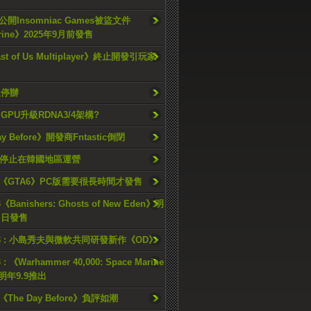
開Insomniac Games被盜文件
rine》2025年9月前發售
ast of Us Multiplayer》終止開發引玩家
久停辦
o GPU升級RDNA3/4架構?
ay Before》開發商Fntastic倒閉
h將停止在韓國地區運營
《GTA6》PC版需要很長時間才發售
《Banishers: Ghosts of New Eden》明
4 日發售
23 : 小島秀夫與微軟共同研發新作《OD》
 : 《Warhammer 40,000: Space Marine
檔明年9.9推出
《The Day Before》負評如潮