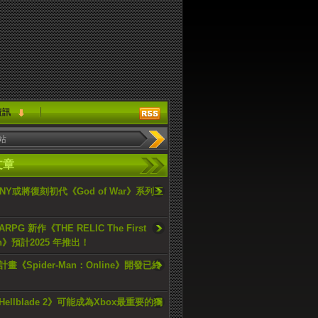
資訊
文章
ONY或將復刻初代《God of War》系列三
PG 新作《THE RELIC The First
an》預計2025 年推出！
畫《Spider-Man：Online》開發已終
ellblade 2》可能成為Xbox最重要的獨