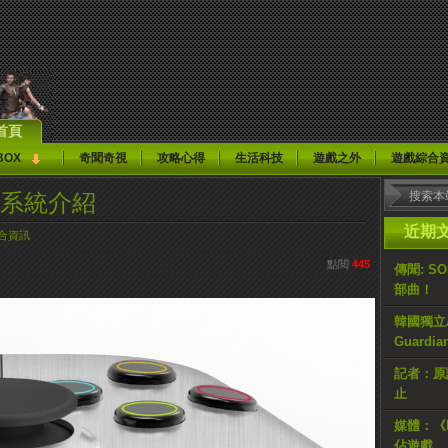
首頁
BOX
奇聞奇視
攻略心得
生活科技
遊戲之外
遊戲綜合
機系統介紹
近期
合資訊
點閱
445
傳聞: S
部曲！
韓國獨立AR
Guardi
記者：原計
止
媒體：《H
佔遊戲