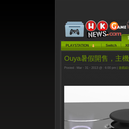
PLAYSTATION
Switch
X
Ouya暑假開售，主
Posted : Mar - 31 - 2013 @ : 6:00 pm |
遊戲綜