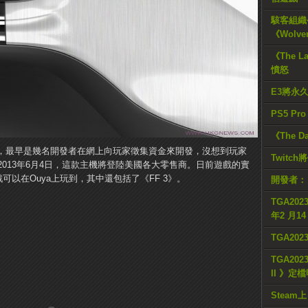
駭客組織公
《Wolve
《The L
憤怒
E3將永
PS5 Pr
《The D
戲主機，最早是幾名開發者在網上向玩家徵集資金來開發，沒想到玩家
Twitc
013年6月4日，這款主機將登陸美國各大零售商。日前遊戲的實
可以在Ouya上玩到，其中還包括了《FF 3》。
開發者：
TGA2023
年2 月1
TGA20
TGA2023
II 》定
Steam上