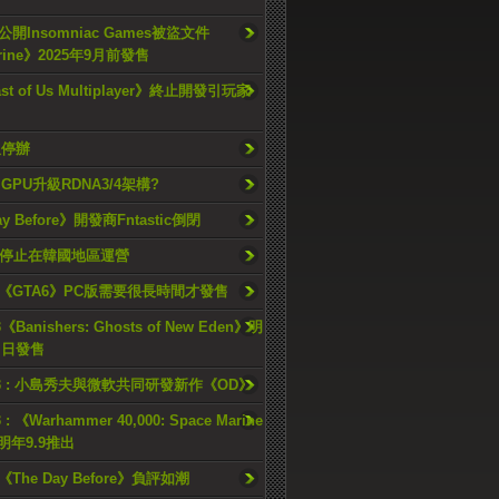
開Insomniac Games被盜文件
rine》2025年9月前發售
ast of Us Multiplayer》終止開發引玩家
久停辦
o GPU升級RDNA3/4架構?
ay Before》開發商Fntastic倒閉
h將停止在韓國地區運營
《GTA6》PC版需要很長時間才發售
《Banishers: Ghosts of New Eden》明
4 日發售
23 : 小島秀夫與微軟共同研發新作《OD》
 : 《Warhammer 40,000: Space Marine
檔明年9.9推出
《The Day Before》負評如潮