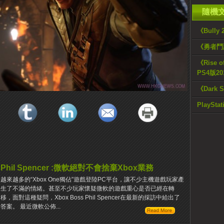
隨機
《Bull
《勇者鬥惡
《Rise 
PS4版2
《Dark S
PlaySt
Phil Spencer :微軟絕對不會捨棄Xbox業務
越來越多的“Xbox One獨佔”遊戲登陸PC平台，讓不少主機遊戲玩家產
生了不滿的情緒。甚至不少玩家懷疑微軟的遊戲重心是否已經在轉
移，面對這種疑問，Xbox Boss Phil Spencer在最新的採訪中給出了
答案。 最近微軟公佈...