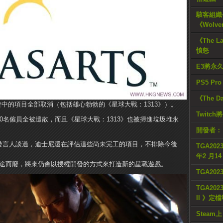
駭客組織公
《Wolve
《The L
憤怒
E3將永
PS5 Pr
《The D
，開發中的項目全部取消（包括雄心勃勃的《星球大戰：1313》）。
Twitc
150名僱員全被遣散，而且《星球大戰：1313》也被掃進垃圾堆永
開發者：
們與公司發言人談過，迪士尼還在評估這些尚未完工的項目，不排除今後
TGA2023
年2 月1
半途而廢，將來仍會以授權開發的方式來打造新的星戰遊戲。
TGA20
TGA2023
II 》定
Steam上