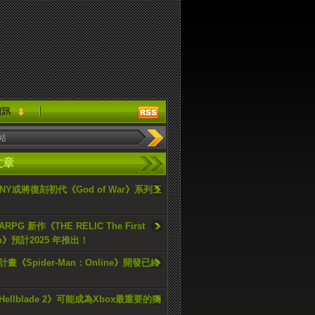
資訊
文章
ONY或將復刻初代《God of War》系列三
PG 新作《THE RELIC The First
an》預計2025 年推出！
畫《Spider-Man：Online》開發已終
ellblade 2》可能成為Xbox最重要的獨