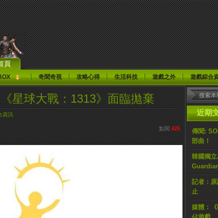
首頁
BOX
奇聞奇視
攻略心得
生活科技
遊戲之外
遊戲綜合
關閉《星球大戰：1313》面臨拋棄
近期
合資訊
點閱
425
傳聞: S
部曲！
韓國獨立AR
Guardi
記者：原計
止
媒體：《H
佔遊戲