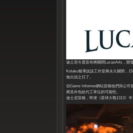
迪士尼今晨宣布將關閉LucasArts
Kotaku報導說該工作室將永久關閉，
無出頭之日了。
但Game Informer網站宣稱他
將其外包給代工單位的可能性。
迪士尼宣稱，即便《星球大戰1313》