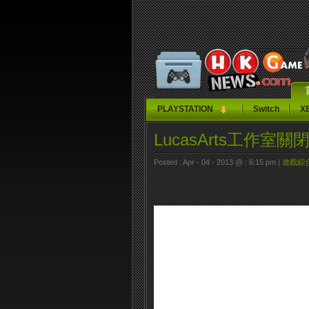
PLAYSTATION
Switch
X
LucasArts工作室
Posted : Apr - 04 - 2013 @ : 6:15 pm |
遊戲綜