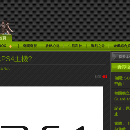
首頁
BOX
奇聞奇視
攻略心得
生活科技
遊戲之外
遊戲綜合
PS4主機?
近期
合資訊
點閱
451
傳聞: S
部曲！
韓國獨立AR
Guardi
記者：原計
止
媒體：《H
佔遊戲