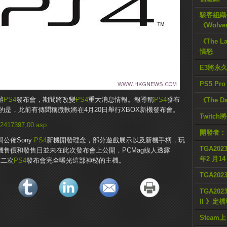
駭客組織公
《Wolve
《The L
憤怒
E3將永
PS5 Pr
辦
PS4
發布會，期間將改變
PS4
重大消息情報。報導稱
PS4
發布
《The D
的是，此前有傳聞稱微軟將在4月20日舉行XBOX新機發布會。
Twitc
,2417397,00.asp
開發者：
公佈Sony
PS4
新機開發理念，部分遊戲展示以及新機手柄，玩
TGA2023
機售價和發售日並未在此次發布會上公開，PCMag線人透露
年2 月1
第二次
PS4
發布會完全曝光這部神秘的主機。
TGA20
TGA2023
II 》定
Steam上