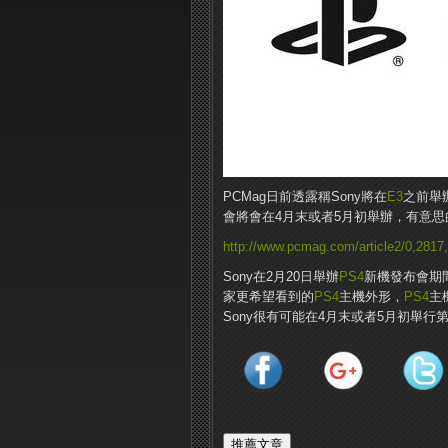
PCMag日前透露稱Sony將在
E3
之前舉
會將會在4月末或者5月初舉辦，有意思
http://www.pcmag.com/article2/0,2817
Sony在2月20日舉辦
PS4
新機發布會期間
家更希望看到的
PS4
主機外形，
PS4
主
Sony很有可能在4月末或者5月初舉行