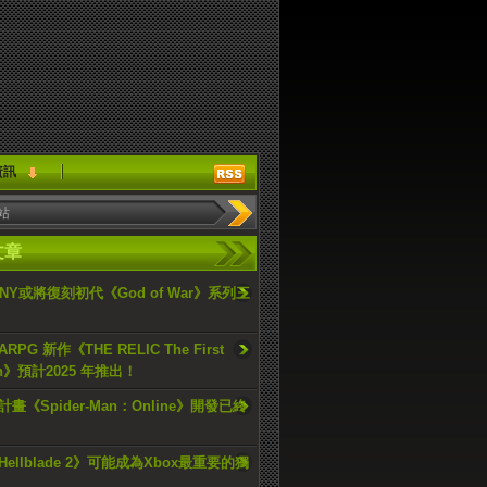
資訊
文章
ONY或將復刻初代《God of War》系列三
PG 新作《THE RELIC The First
an》預計2025 年推出！
畫《Spider-Man：Online》開發已終
ellblade 2》可能成為Xbox最重要的獨