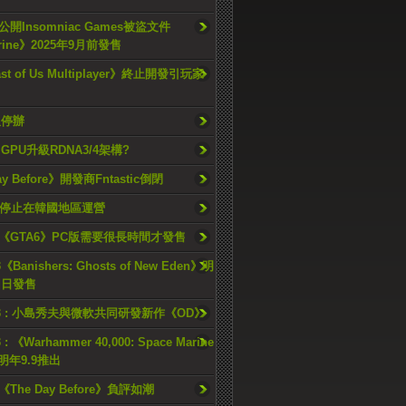
開Insomniac Games被盜文件
rine》2025年9月前發售
ast of Us Multiplayer》終止開發引玩家
久停辦
o GPU升級RDNA3/4架構?
ay Before》開發商Fntastic倒閉
h將停止在韓國地區運營
《GTA6》PC版需要很長時間才發售
《Banishers: Ghosts of New Eden》明
4 日發售
23 : 小島秀夫與微軟共同研發新作《OD》
 : 《Warhammer 40,000: Space Marine
檔明年9.9推出
《The Day Before》負評如潮