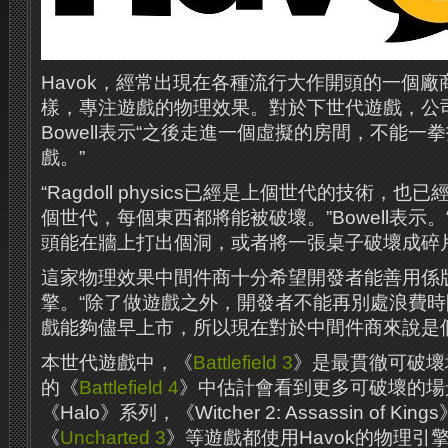
Havok，經常出現在各種流行大作開頭的一個廠商L
樣，專注遊戲的物理效果。對於下世代遊戲，公司的
Bowell表示“之後走進一個虛擬的房間，不能一
戲。”
“Ragdoll physics已經是上個世代的技術，
個世代，每個東西都將能被破壞。”Bowell表示
頭能在牆上打出個洞，或者將一張桌子破壞成碎片
這家物理效果中間件商十分希望開發者能善用係版
擎。“除了做遊戲之外，開發者不能再別處浪費
戲能夠儘早上市，所以現在對於中間件商來說是
本世代遊戲中，《
Battlefield 3
》是最貫徹可破壞
的《
Battlefield 4
》中估計會看到更多可破壞的場
《Halo》系列，《Witcher 2: Assassin of King
《
Uncharted 3
》等遊戲都使用Havok的物理引