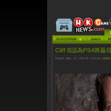
PLAYSTATION
Switch
X
Cliff B認為PS
Posted : May - 15 - 2013 @ : 9:13 pm |
遊戲綜