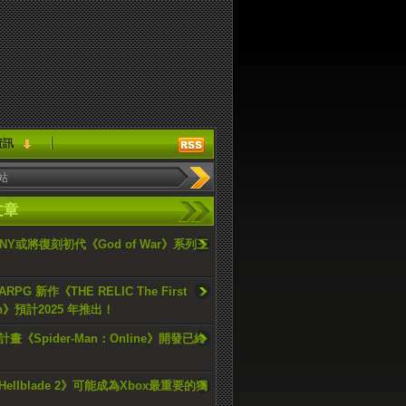
資訊
文章
ONY或將復刻初代《God of War》系列三
PG 新作《THE RELIC The First
an》預計2025 年推出！
畫《Spider-Man：Online》開發已終
ellblade 2》可能成為Xbox最重要的獨