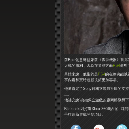
前Epic創意總監兼前《戰爭機器》首席設計師C
大戰的勝利，因為在某些方面
PS4
做對
具體來說，他指的是
PS4
的在線功能以
享內容和實時遊戲視頻更加容易。
他還肯定了Sony對獨立遊戲社區的
上。
他補充說“擁抱獨立遊戲的廠商將贏得下
Bliszinski因打造Xbox 360
手打造新遊戲開發項目。