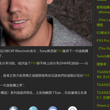
駭客組織公
《Wolve
《The L
憤怒
E3將永
PS5 Pr
《The D
liff Bleszinski表示，Sony將憑藉
PS4
贏得下一代遊戲機
了。
Twitc
及分享功能。他評論了
PS4
新手柄上的分享(SHARE)按鈕——分
開發者：
TGA2023
支持，後者正努力收買獨立遊戲開發商並且讓他們的遊戲出現在
PS4
年2 月1
TGA20
一代遊戲機之爭”。
獨占的《戰爭機器》系列遊戲而聞名。之前他離開了Epic，目前據傳正在著
TGA2023
II 》定
Steam上