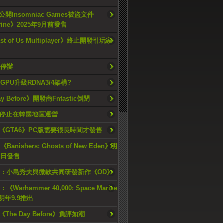
開Insomniac Games被盜文件
rine》2025年9月前發售
ast of Us Multiplayer》終止開發引玩家
久停辦
o GPU升級RDNA3/4架構?
ay Before》開發商Fntastic倒閉
h將停止在韓國地區運營
《GTA6》PC版需要很長時間才發售
《Banishers: Ghosts of New Eden》明
4 日發售
23 : 小島秀夫與微軟共同研發新作《OD》
 : 《Warhammer 40,000: Space Marine
檔明年9.9推出
《The Day Before》負評如潮