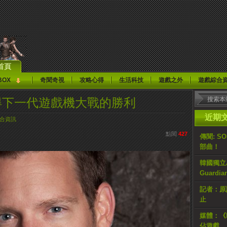
首頁
BOX
奇聞奇視
攻略心得
生活科技
遊戲之外
遊戲綜合
4將贏得下一代遊戲機大戰的勝利
近期
合資訊
點閱
427
傳聞: S
部曲！
韓國獨立AR
Guardi
記者：原計
止
媒體：《H
佔遊戲