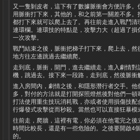
又一隻剝皮者，這下有了數據脈衝會方便許多。
用脈衝打下來，其他的，和之前第一關差不多。
都打下來就可以爬上去了。再往前走進入戰鬥清
連環欄。連環技的特點是，攻擊力大（超過了損
一次攻擊。
戰鬥結束之後，脈衝把梯子打下來，爬上去，然
地方往左邊跳過去繼續爬。
走到底，脈衝，開門，進去繼續走，進入劇情對
機，跳過去。接下來一段路，走到底，然後脈衝
進入房間內，劇情之後，和隱形潛行者交手。他
多，對付的方法就是打開探照燈然後對他們一頓
打法使用重生技玩消耗戰，亦或者使用損傷技配
行爆發式攻擊從而秒殺。當然也可以直接狂暴模
往前走，爬牆，這裡有電，你必須在他電完之後
時間比較長，還是有一些危險的。之後要開啟4
的。