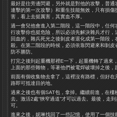
最好是往旁邊閃避，另外就是對他的攻擊，普通
連擊的第一次攻擊）和重生技能無效，只有損傷
害，看上去挺厲害，其實血不厚。
過一會兒他會進入第二階段，這一階段中，任何
行攻擊你也挺危險，所以必須先解決雜兵才行，
回血的，雜兵死光之後剝皮者退化成第一階段，
殺。在第二階段的時候，必須依靠閃避來和剝皮
防不勝防。
打完之後到起重機那裡E一下，起重機轉了過來
上面的那些雜物，等著他們被電焊破壞掉之後，
前面有個收集物去拿了，這裡沒有路標，但好在
路即可抵達目的地。
過來之後也有個SAT包，拿掉。繼續前進，在樓
去。激活2處“狹窄過道”才可以過去。最後，走
可。
進來之後，妮琳找回了一些記憶，使用了一個技