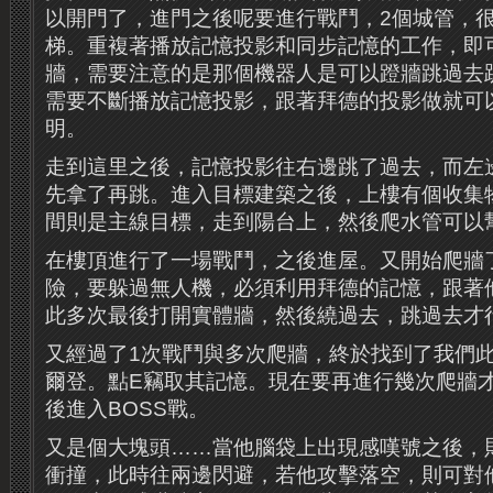
以開門了，進門之後呢要進行戰鬥，2個城管，
梯。重複著播放記憶投影和同步記憶的工作，即
牆，需要注意的是那個機器人是可以蹬牆跳過去
需要不斷播放記憶投影，跟著拜德的投影做就可
明。
走到這里之後，記憶投影往右邊跳了過去，而左邊
先拿了再跳。進入目標建築之後，上樓有個收集
間則是主線目標，走到陽台上，然後爬水管可以
在樓頂進行了一場戰鬥，之後進屋。又開始爬牆
險，要躲過無人機，必須利用拜德的記憶，跟著
此多次最後打開實體牆，然後繞過去，跳過去才
又經過了1次戰鬥與多次爬牆，終於找到了我們此
爾登。點E竊取其記憶。現在要再進行幾次爬牆
後進入BOSS戰。
又是個大塊頭……當他腦袋上出現感嘆號之後，
衝撞，此時往兩邊閃避，若他攻擊落空，則可對