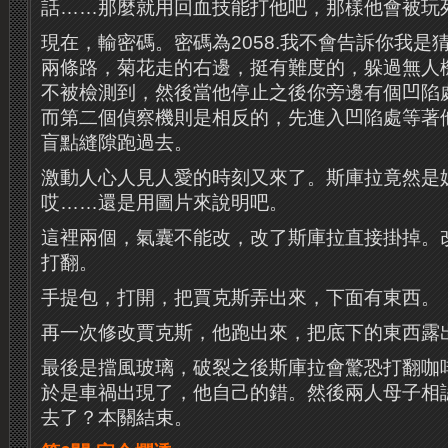
話……那麼就用回血技能打他吧，那樣他會被玩
現在，輸密碼。密碼為2058.我不會告訴你我是
兩條路，菊花走的右邊，挺有難度的，躲過無人
不被檢測到，然後當他停止之後你旁邊有個凹陷
而第二個偵察機則是相反的，先進入凹陷處等著
盲點縫隙跑過去。
激動人心人見人愛的時刻又來了。斯庫拉竟然是
哎……還是用圖片來說明吧。
這裡兩個，氣囊不能改，改了斯庫拉直接掛掉。
打翻。
手提包，打開，把賈克斯弄出來，下面有東西。
再一次修改賈克斯，他跑出來，把底下的東西露
最後是擋風玻璃，破裂之後斯庫拉會驚恐打翻咖
於是車禍出現了，他自己的錯。然後兩人母子相
去了？本關結束。