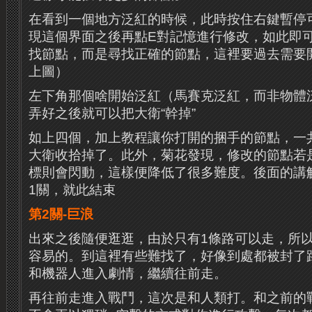
在看到一個地方泛紅的時候，此時按住右鍵暫停
現這個界面之後再點E對記憶進行修改，如此即
找節點，而是尋找正確的節點，這裡要過去需要
上圖）
左下角那個啥開始泛紅（馬賽克泛紅，而非物體
弄好之後就可以把大衛“幹掉”
如上四個，加上教程讓你打開的捆手的節點，一
大衛收拾掉了。此外，菊花發現，修改的節點若
標則會閃動，這樣便降低了很多難度。後面的講
1關，就此結束
第2關-巨浪
出來之後隨便逛逛，由於只有1條路可以走，所
容易的。到這裡有些難找了，好像到處都被封了
和機器人進入劇情，繼續往前走。
再往前走進入戰鬥，這次是和人類打。和之前的