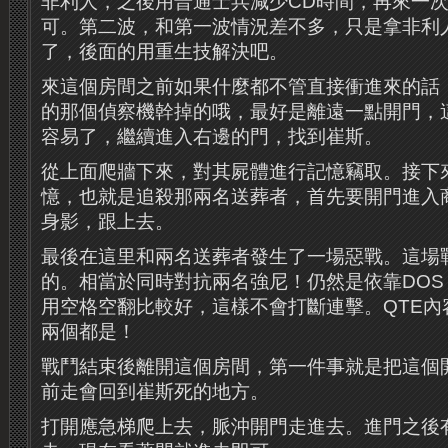
非利人，之後用普通士兵減少CD時間，再來一
可。第二波，和第一波情況差不多，只是拿非利
了，後面的用重生技解決吧。
來這個房間之前如果什麼都不管直接衝進來的話
的那個偵察機幹掉的哦，最好是離遠一點開門，
容易了，繼續進入右邊的門，找到崔斯。
從上面爬牆下來，對其屍體進行記憶竊取。接下
憶，也就是追殺那兩名送葬者，首先要開門進入
身影，跟上去。
最後在這里和兩名送葬者發生了一場惡戰。這場
的。相當於同時對抗兩名強尼！仍然是依靠DOS
用空格空翻比較好，這樣不會打斷連擊。QTE內
兩個都是！
戰鬥結束後離開這個房間，第一件事就是把這個
前走會回到崔斯死的地方。
打開應急梯爬上去，脈沖開門走進去。進門之後