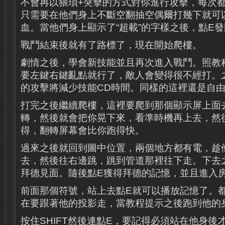
不會再以猥瑣+突擊的方式對你進行攻擊，每次
只需要在他們身上不斷空翻抽空偶爾打幾下就可
血。當他們身上顯示了“超載”的字樣之後，點E
戰鬥結束後就有了路標了，現在開始爬樓。
劇情之後，學會新技能並且再次進入戰鬥。照教
要左鍵右鍵亂點就行了，敵人會變得很不經打。
的攻擊將減少技能CD時間。同樣的這裡還是自
打完之後繼續爬樓，這裡要爬到那個顯示屏上面
轉，然後就會把你晃下來，看準時機再上去，然
得，翻轉屏幕會比你跑得快。
過來之後就回到圖中位置，兩個地方都有電，趁
去，然後往右邊跳，跳到管道那裡往下走。下去
拜德見面。隨後點E獲得拜德的記憶，並且進入
前面那個符號，站上去點E就可以播放記憶了。
在要跟著他的投影走，當教程提示之後跑到他的
按住SHIFT然後連點E，要記得必須站在他身後