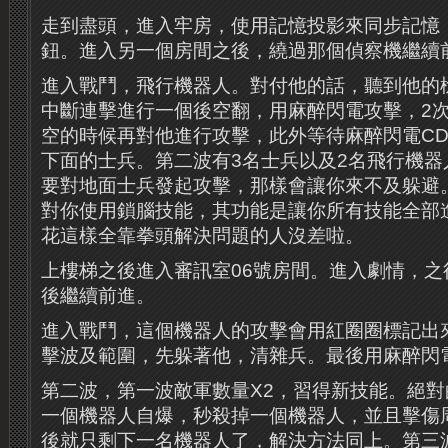
走到盡頭，進入牢房，使用記憶投影來同步記憶
鈕。進入另一個房間之後，繞過那個偵察機繼續
進入戰鬥，飛行機器人。對付他的話，聽到他的
中斷連擊進行一個後空翻，用麻醉閃電攻擊，2
空的時候再對他進行攻擊，此外等待麻醉閃電C
下面的士兵。第二波有3名士兵以及2名飛行機器
要對地面士兵發起攻擊，那樣會讓你來不及躲避
對你使用鎖腦技能，其功能是讓你所有技能全部
花這樣全靠拳頭解決問題的人沒差啦。
上樓梯之後進入審訊室06號房間。進入劇情，之
後繼續前進。
進入戰鬥，這個機器人的攻擊會用紅圈圈標記出
擊波及範圍，先躲著他，清雜兵。最後用麻醉閃
第二波，第一波敵軍數量X2，習得新技能。絕
一個機器人自爆，秒殺掉一個機器人，並且擊傷
後就只剩下一名機器人了，解決方法同上。第三