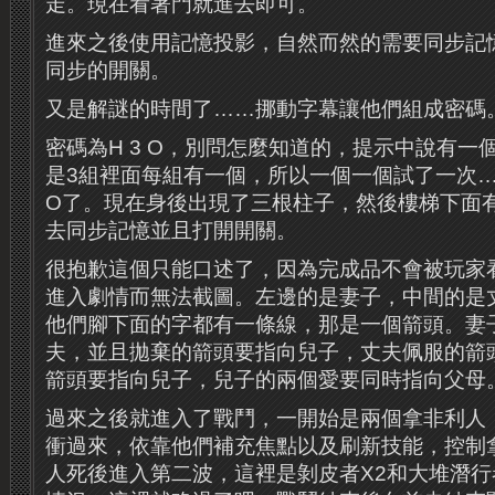
走。現在看著門就進去即可。
進來之後使用記憶投影，自然而然的需要同步記
同步的開關。
又是解謎的時間了……挪動字幕讓他們組成密碼
密碼為H 3 O，別問怎麼知道的，提示中說有一
是3組裡面每組有一個，所以一個一個試了一次…
O了。現在身後出現了三根柱子，然後樓梯下面
去同步記憶並且打開開關。
很抱歉這個只能口述了，因為完成品不會被玩家
進入劇情而無法截圖。左邊的是妻子，中間的是
他們腳下面的字都有一條線，那是一個箭頭。妻
夫，並且拋棄的箭頭要指向兒子，丈夫佩服的箭
箭頭要指向兒子，兒子的兩個愛要同時指向父母
過來之後就進入了戰鬥，一開始是兩個拿非利人
衝過來，依靠他們補充焦點以及刷新技能，控制
人死後進入第二波，這裡是剝皮者X2和大堆潛