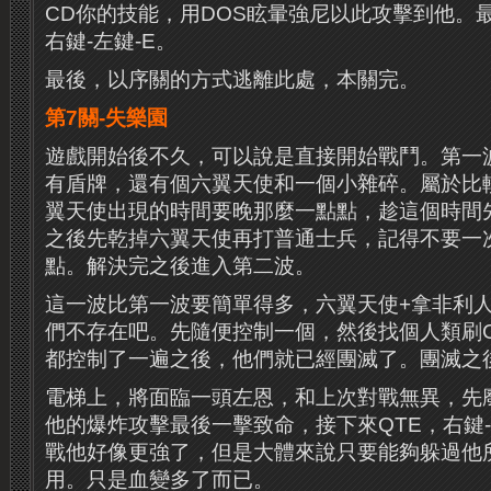
CD你的技能，用DOS眩暈強尼以此攻擊到他。
右鍵-左鍵-E。
最後，以序關的方式逃離此處，本關完。
第7關-失樂園
遊戲開始後不久，可以說是直接開始戰鬥。第一
有盾牌，還有個六翼天使和一個小雜碎。屬於比
翼天使出現的時間要晚那麼一點點，趁這個時間
之後先乾掉六翼天使再打普通士兵，記得不要一
點。解決完之後進入第二波。
這一波比第一波要簡單得多，六翼天使+拿非利人
們不存在吧。先隨便控制一個，然後找個人類刷
都控制了一遍之後，他們就已經團滅了。團滅之
電梯上，將面臨一頭左恩，和上次對戰無異，先
他的爆炸攻擊最後一擊致命，接下來QTE，右鍵
戰他好像更強了，但是大體來說只要能夠躲過他
用。只是血變多了而已。