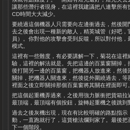
讓那些潛行者現身，在這裡我建議把八連擊所有
CD時間大大減少。
要繞過這個機器人只需要向左邊衝過去，然後開
去之後會出現一種新的敵人，精英城管（好吧，
員）。你對他的攻擊會受到反噬，所以對付他，
模式。
這裡有一些難度，有必要講解一下，菊花在這裡
驗，這裡的解法就是。先把這邊的百葉窗關掉，
後打開另一邊的百葉窗，把機器人放進來，然後
關掉，把機器人關進來，然後從外圍繞過去，等
裡面之後立即關掉那個百葉窗將其關在裡面即可
把這個起重機弄過來，之後用強力脈衝把貨箱拉
最頂端，最頂端有個按鈕，旋轉起重機之後跳到
過去之後灰機出現，現在有比較明確的路點指示
動，一直跑就行了，這貨槍法爛到家了。最後把
下一個階段。