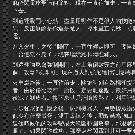
麻醉閃電攻擊這個節點。現在一直往前走，一直
下去。
到這裡戰鬥小心點，盡量用動作不是很大的技能
果，反正無論是你還是敵人，掉水里直接秒。接
電。
進入火車，之後門關了，一直往裡走即可。要開
回合他就不見了，現在繼續跑和清理雜兵。
到這裡強尼會強制開門，右上角倒數完之前用麻
個，攻擊2次即可。現在過去對強尼進行記憶竊
火車爆炸後，一直往前走，關鍵時刻有路標和提
者，由於路比較窄，所以一定要離遠點，最好用
後滅了剝皮者。接下來就是記憶投影了，利用記
同步強尼的記憶之後，碰到機器人，用數據脈衝
他沒有什麼威脅，雙手爆掉之後，弱點轉為胸口
這個時候他的攻擊變成大範圍範圍攻擊，那麼就
避了。如果閃避成功，那麼麻醉閃電對其可一擊