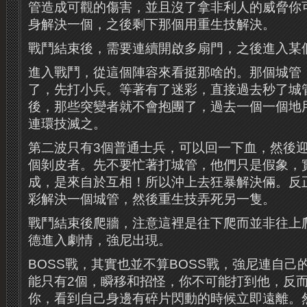
管造成可觀的傷害，並且沒了拿非利人的威脅你
身解決一個，之後剩下那個用重生技解決。
戰鬥結束後，需要連續開啟多扇門，之後進入某
進入戰鬥，從這個陣容來看挺那啥的。那個城管
了，先打小兵。等著有了迷彩，直接過去秒了城
後，那些突變者就不會抱團了，過去一個一個地
連環技滅之。
第二波只有3個普通士兵，可以回一下血，然後迎
個剝皮者。先不要忙著打城管，他們只是假象，
成，是來自於互相！所以沖上去狂暴解決倆。反
彩解決一個城管，然後重生技弄死另一隻。
戰鬥結束後爬牆，注意這裡是往下爬而並非往上
德進入劇情，強尼出現。
BOSS戰，其實也並不算BOSS戰，強尼連自己
能只有2個，瞬移和招怪，你不可能打到他，反
你，看到自己身邊有碎片閃動的時候立即遠離。