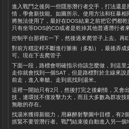
進入戰鬥之後與一些隱形潛行者交手，打法還是
情，學會新技能。如圖所示。使用方法和狂暴相
將無法使用了，最好在DOS結束之前把它們都
只有坐等DOS的CD或者是乾掉其他普通潛行者
控制平台那裡E一下，然後過來爬管子上去。再
對前方穩定桿不斷進行脈衝（多點），最後弄成
可。現在下去爬管子
下面一段，路標會明確指示你該怎麼做，到這里
走你就會找到一個SAT，但是路標對於主線來說
前走，進入車艙。走到底找到湯米。
這裡一開始只有2只，然後打完之後劇情，又會出
技，連環技不僅攻擊力大，而且大多數為群攻技
無敵的存在。
找湯米獲得新能力，用麻醉射擊圖中目標，有2
抓緊不要管潛行者。戰鬥結束後自動進入另一個