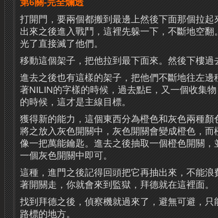
第6關-完全爛透
打開門，要兩個都搬到最邊上然後下面那個拉起
出來之後進入戰鬥，這裡先躲一下，不斷地空翻
光了直接滅了他們。
移動這個架子，把他拉到最下面來。然後下樓過
進去之後也有這樣的架子，把他們不斷地往左邊
著NILIN的字樣的時候，過去點E，又一個收集
的時候，這才是主線目標。
獲得新的能力，這個東西分為橙色和灰色兩種顏
將之放入灰色開關中，灰色開關會變成橙色，而
像一把萬能鑰匙。進去之後抽取一個橙色開關，
一個灰色開關中即可。
這種，進門之後記得回頭把它再抽出來，不能浪
著開關走，你就會來到監獄，拜德就在這裡面。
找到拜德之後，偵察機就過來了，避無可避，只
路標的地方。