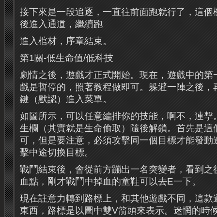
接下來是一段追逐，一直往前面跑就行了，這個
後進入通道，繼續跑
進入棺材，序章結束。
第1關-低生命值/低科技
劇情之後，遊戲才正式開始。現在，遊戲中的第
戲是暫停的，照著教程做即可。躲避一陣之後，再
鍵（默認）進入菜單。
如圖所示，可以任意編排你的技能，啊不，連擊
生欄（其實就是生命偷取）隨後解鎖。首先是這
可，但是要注意，必須攻擊同一個目標才能發動
擊中途切換目標。
戰鬥結束後，會從前方蹦出一名突變者，看到之
血點，剛才戰鬥中掉血的童鞋可以去E一下。
現在註意力轉到路標上，和其他遊戲不同，這款
東西，路標是以圖中雙V箭頭來表示。迷惘的時