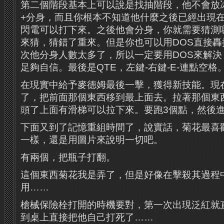
第二個階段基本上可以說是找抽階段，他不會放
+分身，而且你根本不知道他什麼之後已經出現
閃電可以打下來。之後他會分身，你就需要猜測
來猜，猜錯了重來。但是你也可以用DOS直接
次他分身人數太多了，所以一定要用DOS來解決
足夠自信。最後是QTE，左鍵-右鍵-E-連點空格
在現實中給予麥德姆最後一擊，獲得新技能。現
了，把前面那個東西移到最上面去。拉著那個東
頭了上面有滑梯可以拉下來。要跑3個點，然後
下面又到了記憶重組時間了，說實話，菊花最喜
一樣，還是用圖片來說明一切吧。
有兩個，把瓶子打翻。
這個東西菊花我是弄了，但是好像在擊殺其過程
用……
槍械保險栓打開的時機要對，第一次出現泛紅就
到桌上直接把他自己打死了……