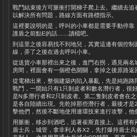
戰鬥結束後方可脈衝打開梯子爬上去。繼續去追
以解決所有問題，路線方面有路標指示。
這裡要說明的是，呼叫的小車都是需要手動停靠
護盾之前點E的話……讀檔吧。
到這里之後容易找不到地兒，其實這邊有個控制
線，弄了之後在過去呼叫小車。
從送貨小車那裡出來之後，進門右拐，遇見兩名
房間，裡面會有一個橙色開關，拿掉之後原路返
從電梯出來，整個建築內陷入暴亂，先是純跑路
戰鬥，一開始只有1只剝皮者和數名潛行者，很
是N多潛行者和2只剝皮者。第二隻剝皮者會在
是各自陸續出現。先乾掉那些潛行者，最後才是2
擊他們，然後不斷地使用連環技來進行攻擊，他
用脈衝，移步到酒吧，追著崔斯直接上。這裡有
盾士兵，城管，拿非利人各X2，先打爆持盾士