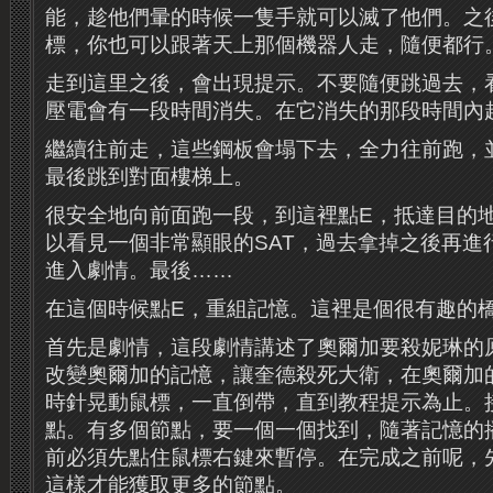
能，趁他們暈的時候一隻手就可以滅了他們。之
標，你也可以跟著天上那個機器人走，隨便都行
走到這里之後，會出現提示。不要隨便跳過去，
壓電會有一段時間消失。在它消失的那段時間內
繼續往前走，這些鋼板會塌下去，全力往前跑，
最後跳到對面樓梯上。
很安全地向前面跑一段，到這裡點E，抵達目的
以看見一個非常顯眼的SAT，過去拿掉之後再進
進入劇情。最後……
在這個時候點E，重組記憶。這裡是個很有趣的
首先是劇情，這段劇情講述了奧爾加要殺妮琳的
改變奧爾加的記憶，讓奎德殺死大衛，在奧爾加
時針晃動鼠標，一直倒帶，直到教程提示為止。
點。有多個節點，要一個一個找到，隨著記憶的
前必須先點住鼠標右鍵來暫停。在完成之前呢，
這樣才能獲取更多的節點。