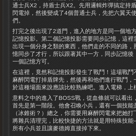
通士兵X2，持盾士兵X2。先用邏輯炸彈搞定持
閃電掉，然後變成了4個普通士兵，先把六翼天
們。
打完之後出現了2道門，進入的地方是同一個地
記憶投影。第二個記憶投影需要同步記憶，這裡
出現一個分身之類的東西，他們走的不同的路，
憶同步了才行，所以跟著其中一方，同步記憶後
一個記憶方可。
在這裡，竟然和記憶投影發生了戰鬥！這場戰鬥
麻醉閃電打掉盾牌先，然後再和他們進行戰鬥，
於這種場面來說應該比較熟練吧。進入電梯，上
意料之中的進入了BOSS戰，從血條就可以看出
首先是第一階段。他會召喚小兵，還有一個技能
（冰錐術？）總之，你需要用麻醉閃電來把她打
將雜兵清理完，比較快捷的方法就是用特殊技能
所有小兵並且讓麥德姆直接掉下來。