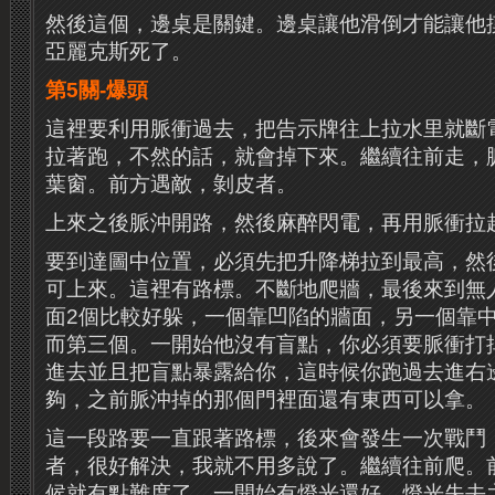
然後這個，邊桌是關鍵。邊桌讓他滑倒才能讓他
亞麗克斯死了。
第5關-爆頭
這裡要利用脈衝過去，把告示牌往上拉水里就斷
拉著跑，不然的話，就會掉下來。繼續往前走，
葉窗。前方遇敵，剝皮者。
上來之後脈沖開路，然後麻醉閃電，再用脈衝拉
要到達圖中位置，必須先把升降梯拉到最高，然
可上來。這裡有路標。不斷地爬牆，最後來到無
面2個比較好躲，一個靠凹陷的牆面，另一個靠
而第三個。一開始他沒有盲點，你必須要脈衝打
進去並且把盲點暴露給你，這時候你跑過去進右
夠，之前脈沖掉的那個門裡面還有東西可以拿。
這一段路要一直跟著路標，後來會發生一次戰鬥
者，很好解決，我就不用多說了。繼續往前爬。
候就有點難度了。一開始有燈光還好，燈光失去