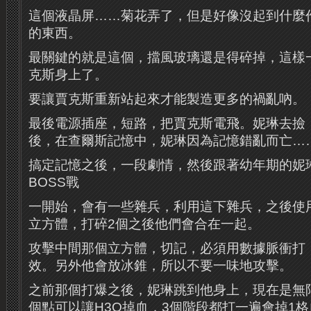
這個液晶屏……菊花弄了，但是好像沒起到什麼
的東西。
最關鍵的就是這個，擋風玻璃還是得碎掉，這樣
克斯身上了。
要讓賈克斯重新站起來才能製造更多的禍亂吶。
最後電源插座，短路，把賈克斯電飛。妮琳去撿
後，在查爾斯記憶中，妮琳因為記憶錯亂而亡…
搞定記憶之後，一段劇情，然後跟著幼年期的妮
BOSS戰
一開始，會有一些雜兵，利用這下雜兵，之後使
立方體，打碎2個之後他們會合在一起。
攻擊中間那個立方體，切記，必須用數據脈衝打
效。另外他會放冰錐，所以不要一味地攻擊。
之前那個打爆之後，妮琳跳到他身上，現在是無
個點可以讓H3O掉血，3個階段都打一遍會掉1