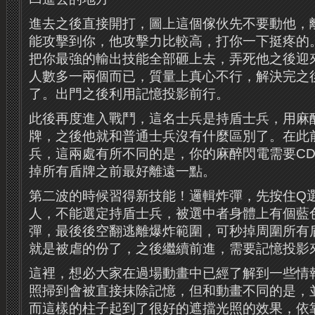
進去之後直接開打，圖上這個傢伙先不要動他，
能攻擊到你，他攻擊力比較高，打你一下挺疼的
把你最強的輸出技能全部砸上去，弄死他之後迎
人數多一兩個而已，質量上真心不行，解決完之
了。出門之後利用記憶投影前行。
此後再度進入戰鬥，這名士兵是持盾士兵，用麻
牌，之後他就和普通士兵沒有什麼區別了。在此
兵，這兩處有所不同的是，你的麻醉閃電需要C
掉所有盾牌之前最好離遠一點。
第二波的時候習得新技能！邏輯炸彈，先按住Q
人，不能選定持盾士兵，被選中者身體上有個藍
彈，最後後空翻逃離爆炸範圍，可秒掉周圍所有
就是被虐的份了，之後繼續前進，需要記憶投影
這裡，想必大家在過場動畫中已經了解到一些情
照掃到會被直接抹除記憶，但和動畫不同的是，
而這樣的柱子起到了很好的遮擋光照的效果，依