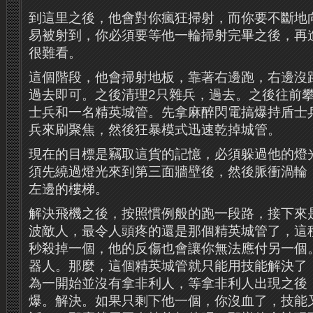
到這里之後，他會對你瘋狂掃射，而你要不斷地
易被射到，你必須要等他一輪掃射完畢之後，再
很難看。
這個階段，他會掃射地板，靠著右邊跑，右邊沒
過去即可。之後清理2只雜兵，過去。之後往前攀
士兵和一名精英城管。先拿麻醉閃電搞爆持盾士
兵來刷聚焦，然後狂暴模式迅速乾掉城管。
現在的目標是竊取這貨的記憶，必須躲過他的燈
須先繞過燈光來到第三面牆壁後，然後脈衝渦輪
左邊的樓梯。
解決飛機之後，按照慣例般的跑一段路，接下來
波敵人，最令人頭疼的還是那個精英城管了，這
秒殺掉一個，他的反傷也會讓你無法應付另一個
器人。那麼，這個精英城管就只能用技能解決了
為一開始並沒有拿非利人，等拿非利人出現之後
爆。解決。如果只剩下他一個，你沒血了，技能