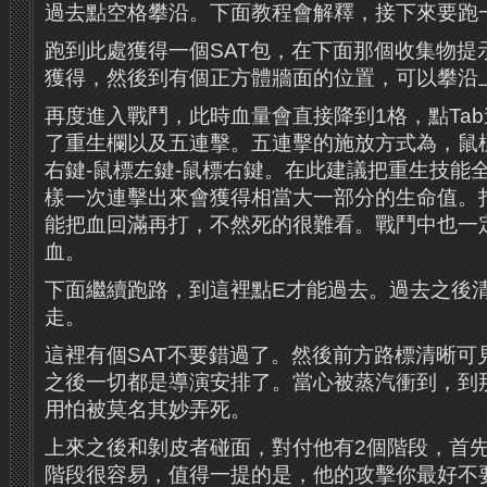
過去點空格攀沿。下面教程會解釋，接下來要跑
跑到此處獲得一個SAT包，在下面那個收集物提
獲得，然後到有個正方體牆面的位置，可以攀沿
再度進入戰鬥，此時血量會直接降到1格，點Ta
了重生欄以及五連擊。五連擊的施放方式為，鼠標
右鍵-鼠標左鍵-鼠標右鍵。在此建議把重生技能
樣一次連擊出來會獲得相當大一部分的生命值。
能把血回滿再打，不然死的很難看。戰鬥中也一
血。
下面繼續跑路，到這裡點E才能過去。過去之後
走。
這裡有個SAT不要錯過了。然後前方路標清晰可
之後一切都是導演安排了。當心被蒸汽衝到，到
用怕被莫名其妙弄死。
上來之後和剝皮者碰面，對付他有2個階段，首
階段很容易，值得一提的是，他的攻擊你最好不