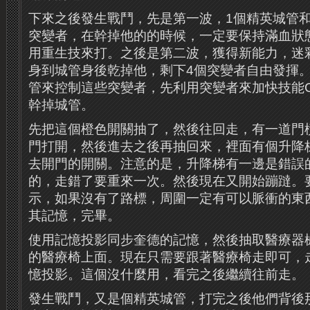
下來之後發生戰鬥，先是第一波，1個精英城管和
突變者，在幹掉他的的時候，一定要保持滿血狀
用重生技來打。之後是第二波，獲得新能力，迷
身到城管身後乾掉他，剩下4個突變者自由發揮
管來控制這些突變者，先利用突變者來加快技能
幹掉城管。
先把這個橙色開關抽了，然後往回走，有一道門
門打開，然後進去之後再抽回來，裡面有個升降
去開門的開關。注意的是，升降梯有一邊是錯誤
的，走錯了要重來一次。然後現在又開始蹦躂。
示，如果沒有了路標，周圍一定有可以脈衝的東
其記憶，完畢。
使用記憶投影同步奎德的記憶，然後抽取醫療器
的醫療椅上面。現在只需要跟著醫療椅走即可，
憶投影。這個沒什麼用，看完之後繼續往前走。
發生戰鬥，又是個精英城管，打完之後他們背後