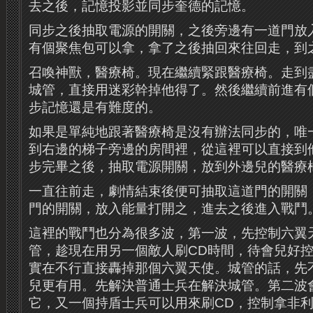
去之後，記憶投影並同步奎德的記憶。
同步之後抽取電源的開關，之後旁邊有一道門放
有個聚焦包可以拿，拿了之後抽回來往回走，到
召喚神獸，醫療椅。現在繼續緊跟醫療椅。走到
城管，直接用迷彩幹掉他得了。然後繼續前進有
步記憶還是有難度的。
如果是單純地跟著醫療椅是沒有辦法同步的，唯
到右邊的梯子旁邊的房間裡，從這裡可以直接到
步完畢之後，抽取電源開關，放到外邊兒的醫療
一直往前走，劇情結束後便可抽取這道門的開關
門的開關，放入能量打開之，進去之後進入戰鬥
這裡的戰鬥也分為很多波，第一波，先控制六翼
管，趁現在用另一個敵人刷CD時間，待會兒好
實在不行直接轟掉那個六翼天使。城管的話，先
兒更有用。先解決普通士兵在解決城管。第二波
它，又一個持盾士兵可以用來刷CD，控制拿非