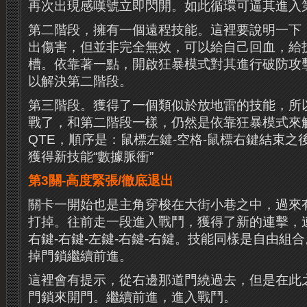
再次出現感嘆號立即閃開。如此循環可逼其進入
第二階段，擁有一個遠程技能。這裡要說明一下
出傷害，但並非完全無效，可以給自己回血，給
槽。依靠著一點，開啟狂暴模式對其進行破防攻
以解決第二階段。
第三階段。獲得了一個類似於放地雷的技能，所
戰了，和第二階段一樣，仍然是依靠狂暴模式來
QTE，順序是：鼠標左鍵-空格-鼠標右鍵結束之
獲得新技能“數據脈衝”
第3關-高度緊張/徹底退出
關卡一開始也是主角穿梭在大街小巷之中，過來
打掉。往前走一段進入戰鬥，獲得了新的連擊，
右鍵-右鍵-左鍵-右鍵-右鍵。技能同樣是自由組
掉門鎖繼續前進。
這裡會有提示，從右邊那道門繞過去，但是在此
門鎖來開門。繼續前進，進入戰鬥。