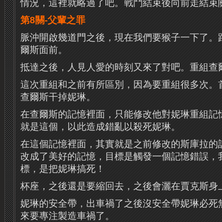
情況，這裡就略過了吧。戰鬥結束後向前走結束
第8關-父輩之罪
脈沖開啟幾道門之後，現在我們要猴子一下了。
爾斯面前。
抵達之後，人見人愛的時刻又來了對吧。重組查
這次重組和之前有所區別，因為要重組很多次。
查爾斯干掉妮琳。
在查爾斯的記憶裡面，只能修改他對妮琳重組記
就是這個，以此造成錯亂以殺死妮琳。
在這個記憶裡面，其實就是之前修改的斯庫拉的
改成了美好的記憶，目標是觸發一個記憶錯誤，
標，是把妮琳搞死！
杯座，之後還是要縮回去，之後會灑在賈克斯身
妮琳的安全帶，出車禍了之後沒安全帶妮琳必死
來要專注製造車禍了。