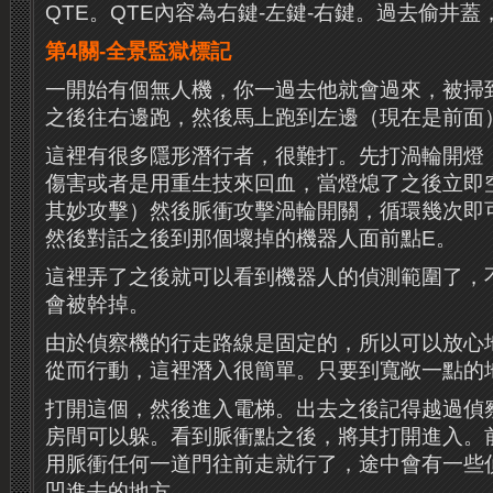
QTE。QTE內容為右鍵-左鍵-右鍵。過去偷井
第4關-全景監獄標記
一開始有個無人機，你一過去他就會過來，被掃
之後往右邊跑，然後馬上跑到左邊（現在是前面
這裡有很多隱形潛行者，很難打。先打渦輪開燈
傷害或者是用重生技來回血，當燈熄了之後立即
其妙攻擊）然後脈衝攻擊渦輪開關，循環幾次即
然後對話之後到那個壞掉的機器人面前點E。
這裡弄了之後就可以看到機器人的偵測範圍了，
會被幹掉。
由於偵察機的行走路線是固定的，所以可以放心
從而行動，這裡潛入很簡單。只要到寬敞一點的
打開這個，然後進入電梯。出去之後記得越過偵
房間可以躲。看到脈衝點之後，將其打開進入。
用脈衝任何一道門往前走就行了，途中會有一些
凹進去的地方