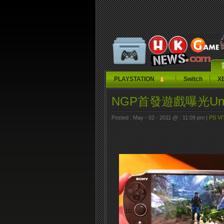
PLAYSTATION
Switch
X
NGP首發遊戲曝光Unc
Posted : May - 02 - 2011 @ : 11:09 pm |
PS VI