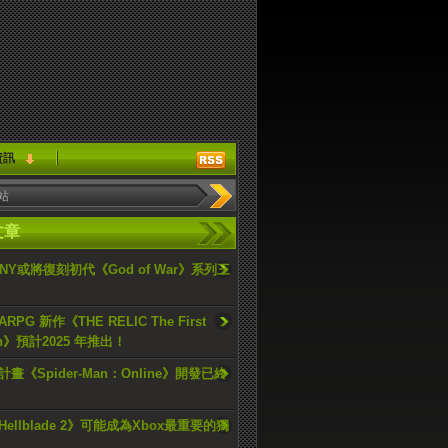
資訊
文章
ONY或將復刻初代《God of War》系列三
PG 新作《THE RELIC The First
an》預計2025 年推出！
畫《Spider-Man：Online》開發已終
ellblade 2》可能成為Xbox最重要的獨