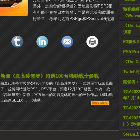
另外，之前曾經報導過的因地震影響PSP2很
駭客組織公
有可能不會在日本首發，而是在北美和歐洲先
《Wolve
行發售，考慮到之前PSPgo和PSmove均是如
《The L
憤怒
E3將永
PS5 Pr
《The D
Twitc
新圖《真高達無雙》超過100台機動戰士參戰
開發者：
由萬代南夢宮與光榮聯合開發的《真高達無雙》正式與廣大玩家見面
了，並將同時登陸PS3，PSV平台，預定12月19日發售。作為一款
TGA2023
《高達無雙》新作，官方給出的定義是此前推出的三款作品《機動戰
年2 月1
士高達SEED》、《機動...
TGA20
TGA2023
II 》定
Steam上