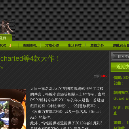
首頁
BOX
奇聞奇視
攻略心得
生活科技
遊戲之外
遊戲綜合
harted等4款大作！
近期
TA
點閱
685
傳聞: S
部曲！
近日一家名為Jolt的英國遊戲網站刊登了這樣
韓國獨立AR
的傳言，根據小賣部等相關人士的情報，索尼
Guardi
PSP2將於今年即2011年的年末發售，首發遊
戲目前有《神秘海域》、《創意族賽車》、
記者：原計
《反重力賽車2048》以及一款名為《Smart
止
As》的新作。
媒體：《H
此外，情報提供者還提供了2012年的1月到3
佔遊戲
月將會有PSP2的《抵抗》新作公佈。