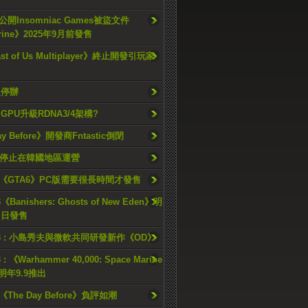
開Insomniac Games被盜文件
rine》2025年9月前發售
ast of Us Multiplayer》終止開發引玩家
久停辦
o GPU升級RDNA3/4架構?
ay Before》開發商Fntastic倒閉
h將停止在韓國地區運營
《GTA6》PC版需要很長時間才發售
《Banishers: Ghosts of New Eden》明
4 日發售
23 : 小島秀夫與微軟共同研發新作《OD》
 : 《Warhammer 40,000: Space Marine
檔明年9.9推出
《The Day Before》負評如潮