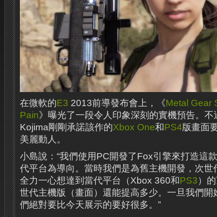
在微軟的
E3
2013前導發布會上，《
Metal Gear 
Pain
》曝光了一段令人印象深刻的實機預告。不
Kojima剛剛承諾該作的
Xbox One
和
PS4
版畫面
美麗動人。
小島說：“我們使用PC開發了Fox引擎來打造這
代平台為導向。當時我們是為舊主機開發，次世
全力一心想達到當代平台（Xbox 360和
PS3
）的
世代主機版（畫面）還能提高多少。一旦我們開
們絕對要比今天展示的要好很多。”