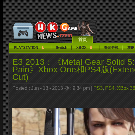
首頁
PLAYSTATION
Switch
XBOX
奇聞奇視
攻略
E3 2013：《Metal Gear Solid 5
Pain》Xbox One和PS4版(Extende
Cut)
Posted : Jun - 13 - 2013 @ : 9:34 pm |
PS3
,
PS4
,
XBox 3