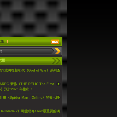
資訊
文章
ONY或將復刻初代《God of War》系列三
PG 新作《THE RELIC The First
an》預計2025 年推出！
畫《Spider-Man：Online》開發已終
ellblade 2》可能成為Xbox最重要的獨