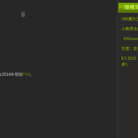
隨機
UBI擴
小島秀夫
《Hitm
注意 : 
E3 20
界》
在2014年登陸
PS4
。