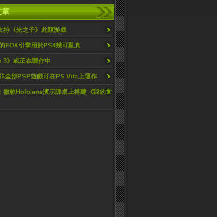
文章
大支持《光之子》此類游戲
的FOX引擎用於PS4幾可亂真
an 3》或正在製作中
並非全部PSP遊戲可在PS Vita上運作
15：微軟Hololens演示課桌上搭建《我的世