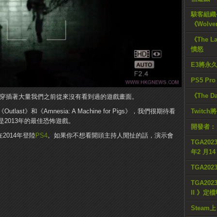
駭客組織公
《Wolve
《The L
憤怒
E3將永
PS5 Pr
《The D
訪談中，穿插著大量我們之前從來沒有看到過的遊戲畫面。
t》和《Amnesia: A Machine for Pigs》，我們很期待看
Twitc
2013年的最佳恐怖遊戲。
開發者：
在2014年登陸
PS4
。如果你不想看開頭主持人閒扯的話，演示會
TGA2023
年2 月1
TGA20
TGA2023
II 》定
Steam上