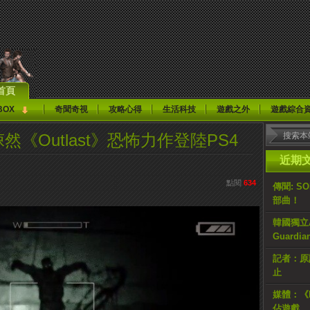
首頁
BOX
奇聞奇視
攻略心得
生活科技
遊戲之外
遊戲綜合
悚然《Outlast》恐怖力作登陸PS4
近期
點閱
634
傳聞: S
部曲！
韓國獨立AR
Guardi
記者：原計
止
媒體：《H
佔遊戲