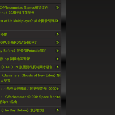
開Insomniac Games被盜文件
rine》2025年9月前發售
ast of Us Multiplayer》終止開發引玩家
久停辦
o GPU升級RDNA3/4架構?
ay Before》開發商Fntastic倒閉
h將停止在韓國地區運營
《GTA6》PC版需要很長時間才發售
《Banishers: Ghosts of New Eden》明
4 日發售
23 : 小島秀夫與微軟共同研發新作《OD》
 : 《Warhammer 40,000: Space Marine
檔明年9.9推出
《The Day Before》負評如潮