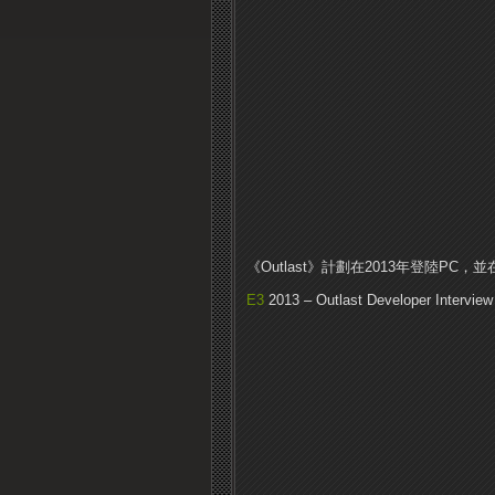
《Outlast》計劃在2013年登陸PC，並
E3
2013 – Outlast Developer Interview