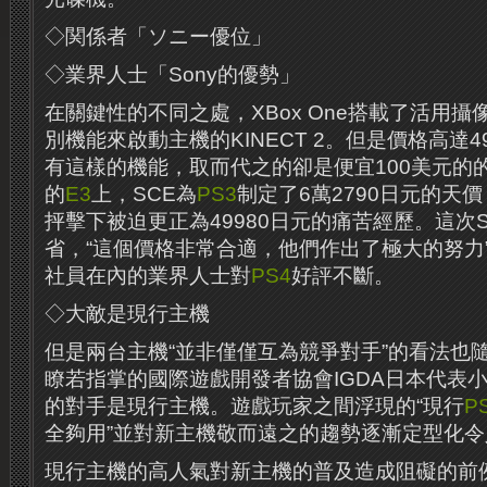
◇関係者「ソニー優位」
◇業界人士「Sony的優勢」
在關鍵性的不同之處，XBox One搭載了活用
別機能來啟動主機的KINECT 2。但是價格高達4
有這樣的機能，取而代之的卻是便宜100美元的的
的
E3
上，SCE為
PS3
制定了6萬2790日元的天
抨擊下被迫更正為49980日元的痛苦經歷。這次
省，“這個價格非常合適，他們作出了極大的努力
社員在內的業界人士對
PS4
好評不斷。
◇大敵是現行主機
但是兩台主機“並非僅僅互為競爭對手”的看法也
瞭若指掌的國際遊戲開發者協會IGDA日本代表
的對手是現行主機。遊戲玩家之間浮現的“現行
P
全夠用”並對新主機敬而遠之的趨勢逐漸定型化令
現行主機的高人氣對新主機的普及造成阻礙的前例