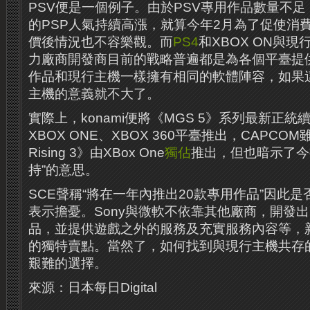
PSV便是一個例子。由於PSV專用作品數量不
的PSP人氣持續高漲，就算今年2月為了促使消費
價後情況也不容樂觀。而
PS4
和XBOX ON與
力廠商開發商目前的戰略普遍都是為各個平臺提
作品和現行主機一樣擁有相同的軟體陣容，如果
主機的意義就不大了。
實際上，konami便將《MGS 5》系列最新正統
XBOX ONE、XBOX 360平臺推出，CAPCOM
Rising 3》由XBox One
獨佔
推出，但也暗示了今
持”的意思。
SCE聲稱“將在一年內推出20款專用作品”因此
表示擔憂。Sony與微軟不依靠其他廠商，開發
品，並提供遊戲之外的服務及充實服務內容等，
的獨特賣點。當然了，如何找到與現行主機共存
艱難的選擇。
來源：日本每日Digital