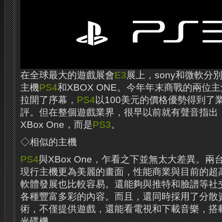
在全球最大的遊戲展會
E3
展上，sony和微軟分
主機
PS4
和XBOX ONE。今年年末商戰的兩位
拉開了序幕，
PS4
以100美元的價格優勢得到了
評。但在整個遊戲業界，很早以前就有聲音指出
XBox One，而是
PS3
。
◇相似的主機
PS4
與XBox One，乍看之下並無太大差異。
現行主機更為美麗的畫面，性能商業與目前的超
軟體發展也比較容易。還能夠與推特和臉譜等社
各種豐富多彩的內容。而且，還同時採用了分散
術，不僅提供遊戲，還能看電視和下載音樂，搭載
光碟機。