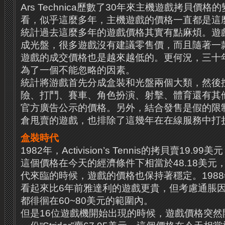
Ars Technica歷數了30年來主機遊戲拷貝價
看，似乎這麼多年，主機遊戲的價格一直都是這
統計過去這麼多年的遊戲價格其實有點麻煩。遊
成光盤，很多遊戲沒有建議零售價，而且隨著一
遊戲的成交價格也是越來越低的。更何況，三十
為了一個不能忽略的因素。
統計將游戲首先分成盒裝和光盤兩個大類，然後
險、打鬥、賽車、角色扮演、射擊、體育還有其
官方廣告公示的價格。另外，結合發售是假的限
倉甩賣的遊戲，也排除了這幾年在在線服務中打
盒裝時代
1982年，Activision’s Tennis的拷貝賣19
這個價格在今天的經濟條件下相當於48.18美元
代來臨的時候，遊戲的價格也保持著穩定。1988
看起來比6年前雅達利的遊戲更貴，但考慮通脹
都徘徊在60~80美元的範圍內。
但是16位遊戲機開始出現的時候，遊戲價格突然開