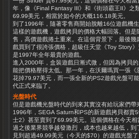
一份“Strider”賣67.95美元，這個價格在今天相當於
年，像《Final Fantasy III》和《街頭霸王I
69.99美元，相當於如今的大概116.18美元。
到了1996年，隨著零售商開始脫離16位遊戲機生態和
這樣的遊戲機，遊戲拷貝的價格大幅回落。但是隨著
售，高價遊戲捲土重來。在這個背景下，最後幾
戲買到了很誇張價格，超級任天堂《Toy Story》
是1997年全年最貴的遊戲。
進入2000年，盒裝遊戲日漸式微，但因為拷貝
能把價格壓得太低。那一年，在沃爾瑪買一張《
花掉79.97美元，而一張全新的PS2遊戲光盤可
代正式來臨了。
光盤時代
但是遊戲機光盤時代的到來其實沒有給玩家們帶
1996年，SEGA Saturn和PS的新遊戲拷貝都賣5
士2》甚至賣到了69.99美元。這個價格在今天相當
過之後業界競爭越發激烈，成本也越來越低，到了
見到超過49.99美元（今天的$70）的遊戲光盤