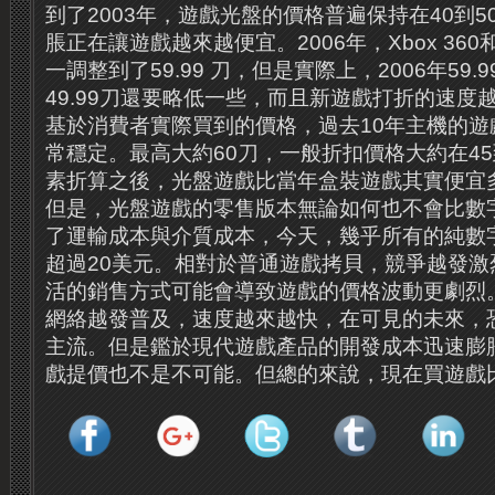
到了2003年，遊戲光盤的價格普遍保持在40到5
脹正在讓遊戲越來越便宜。2006年，Xbox 360
一調整到了59.99 刀，但是實際上，2006年59.
49.99刀還要略低一些，而且新遊戲打折的速度
基於消費者實際買到的價格，過去10年主機的遊
常穩定。最高大約60刀，一般折扣價格大約在45
素折算之後，光盤遊戲比當年盒裝遊戲其實便宜
但是，光盤遊戲的零售版本無論如何也不會比數
了運輸成本與介質成本，今天，幾乎所有的純數
超過20美元。相對於普通遊戲拷貝，競爭越發激
活的銷售方式可能會導致遊戲的價格波動更劇烈
網絡越發普及，速度越來越快，在可見的未來，
主流。但是鑑於現代遊戲產品的開發成本迅速膨
戲提價也不是不可能。但總的來說，現在買遊戲