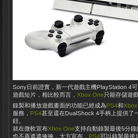
Sony日前證實，新一代遊戲主機PlayStation 
遊戲短片，相比較而言，
Xbox One
只能存儲遊戲
錄製和播放遊戲畫面的功能已經成為
PS4
和
Xbox
服務，
PS4
甚至還在DualShock 4手柄上提
鈕。
就在微軟宣布
Xbox One
支持自動錄製最後5分鐘
也不再遮遮掩掩，大方宣布，
PS4
可以錄製最後