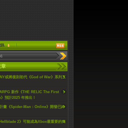
資訊
文章
ONY或將復刻初代《God of War》系列三
PG 新作《THE RELIC The First
an》預計2025 年推出！
畫《Spider-Man：Online》開發已終
ellblade 2》可能成為Xbox最重要的獨