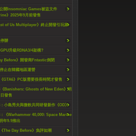
開Insomniac Games被盜文件
rine》2025年9月前發售
ast of Us Multiplayer》終止開發引玩家
久停辦
o GPU升級RDNA3/4架構?
ay Before》開發商Fntastic倒閉
h將停止在韓國地區運營
《GTA6》PC版需要很長時間才發售
《Banishers: Ghosts of New Eden》明
4 日發售
23 : 小島秀夫與微軟共同研發新作《OD》
 : 《Warhammer 40,000: Space Marine
檔明年9.9推出
《The Day Before》負評如潮