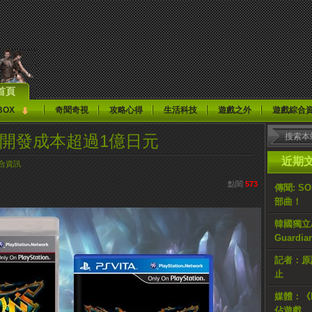
首頁
BOX
奇聞奇視
攻略心得
生活科技
遊戲之外
遊戲綜合
wn》 開發成本超過1億日元
近期
合資訊
點閱
573
傳聞: S
部曲！
韓國獨立AR
Guardi
記者：原計
止
媒體：《H
佔遊戲