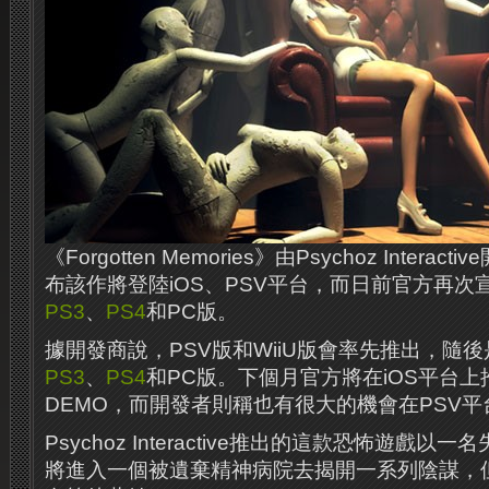
《Forgotten Memories》由Psychoz Inter
布該作將登陸iOS、PSV平台，而日前官方再次
PS3
、
PS4
和PC版。
據開發商說，PSV版和WiiU版會率先推出，隨後
PS3
、
PS4
和PC版。下個月官方將在iOS平台
DEMO，而開發者則稱也有很大的機會在PSV平
Psychoz Interactive推出的這款恐怖遊戲
將進入一個被遺棄精神病院去揭開一系列陰謀，