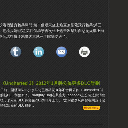
殺幾個近身雜兵開門;第二個場景坐上炮臺無腦殺飛行雜兵;第三
，把槍兵清理完;第四個場景再次坐上炮臺攻擊對面惡魔火車上兩
兩個球打爆後惡魔火車就完了此關便過了。
《Uncharted 3》2012年1月將公佈更多DLC計劃
日前，開發商Naughty Dog已經確認今年不會再公佈《Uncharted 3》
的新DLC和更新了。Naughty Dog在其官方Facebook上公佈這條消息
後，表示新DLC將會在2012年1月上市。 “之​​前很多玩家都在問我什麼
時候出新的DLC和更...