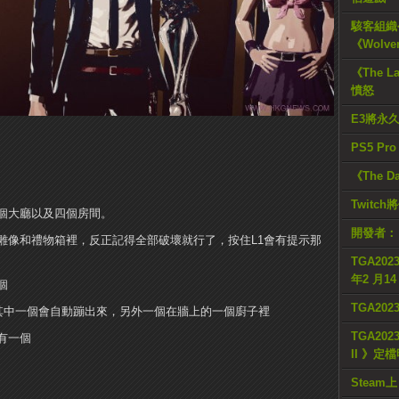
駭客組織公
《Wolve
《The L
憤怒
E3將永
PS5 Pr
《The D
Twitc
個大廳以及四個房間。
開發者：
雕像和禮物箱裡，反正記得全部破壞就行了，按住L1會有提示那
TGA2023
年2 月1
個
TGA20
，其中一個會自動蹦出來，另外一個在牆上的一個廚子裡
TGA2023
有一個
II 》定
Steam上