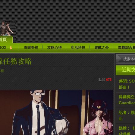
首頁
BOX
奇聞奇視
攻略心得
生活科技
遊戲之外
遊戲綜合
d》支線任務攻略
近期
心得
點閱
673
傳聞: S
部曲！
韓國獨立AR
Guardi
記者：原計
止
媒體：《H
佔遊戲