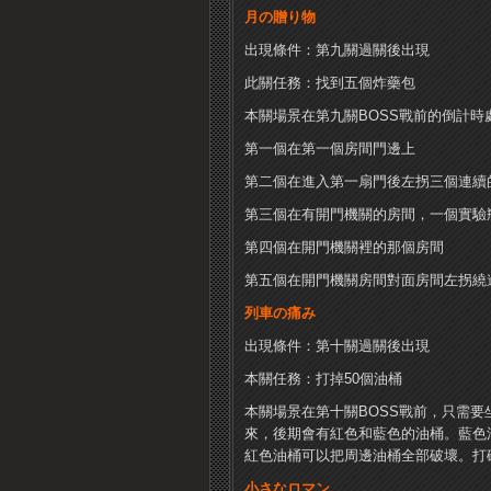
月の贈り物
出現條件：第九關過關後出現
此關任務：找到五個炸藥包
本關場景在第九關BOSS戰前的倒計
第一個在第一個房間門邊上
第二個在進入第一扇門後左拐三個連續
第三個在有開門機關的房間，一個實驗
第四個在開門機關裡的那個房間
第五個在開門機關房間對面房間左拐繞
列車の痛み
出現條件：第十關過關後出現
本關任務：打掉50個油桶
本關場景在第十關BOSS戰前，只需
來，後期會有紅色和藍色的油桶。藍色
紅色油桶可以把周邊油桶全部破壞。打
小さなロマン