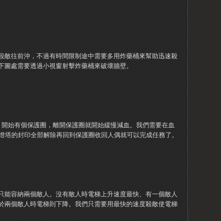
殺敵往前沖，不過有時間限制途中需要多用炸藥桶來幫助迅速殺
下圖處需要透過小視窗射擊炸藥桶來破壞牆壁。
。開始有個保護圈，離開保護圈就開始緩慢減血。我們需要在血
個燈塔的封印全部解除再回到保護圈收回人偶就可以完成任務了。
只能容納兩個敵人。沒有敵人時電梯上升速度最快、有一個敵人
於兩個敵人時電梯則下降。我們只需要用最快的速度殺敵使電梯