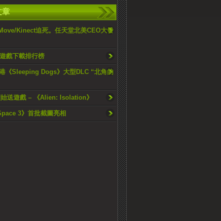
文章
被Move/Kinect迫死。任天堂北美CEO大發
N遊戲下載排行榜
《Sleeping Dogs》大型DLC “北角的
送遊戲 – 《Alien: Isolation》
 Space 3》首批截圖亮相