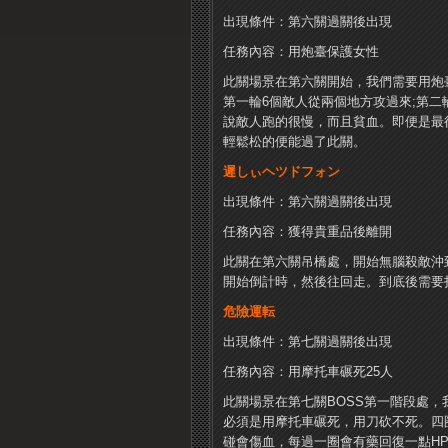
出現條件：第六關過關後出現
任務內容：用炮臺保護女性
此關場景在第六關開始，我們需要用炮
第一輪6個敵人從兩個地方攻過來;第二
說敵人跑的很慢，而且貧血。即便是最
輕鬆松的便能過了此關。
遲しぃヘツドフォン
出現條件：第六關過關後出現
任務內容：獲得貴重品後離開
此關在第六關吊橋處，開始無腦殺敵沖
開始倒計時，然後往回走。到底後需要
危險運転
出現條件：第七關過關後出現
任務內容：用摩托車碾死25人
此關場景在第七關BOSS第一階段處，
必須是用摩托車碾死，用刀砍不死。四
碰會傷血，每過一圈會有藥回復一點H