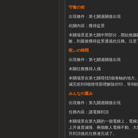
守衞の街
出現條件：第七關過關後出現
此關內容：獲得盆景
本關場景是第七關中間部分，開始無腦
敵，到最後獲得盆景通過此任務。注意
呪ぃの時間
出現條件：第七關過關後出現
本關任務獲得人偶
本關場景在第七關尋找5個卷軸的地方
減完前到9個燈塔那裡解除封印，等9
みんなの重み
出現條件：第九關過關後出現
任務內容：讓電梯到頂
本關場景在第九關的一個電梯上，電梯
上升速度減慢、兩個敵人電梯不動、大
升到頂後此任務邊完成了。