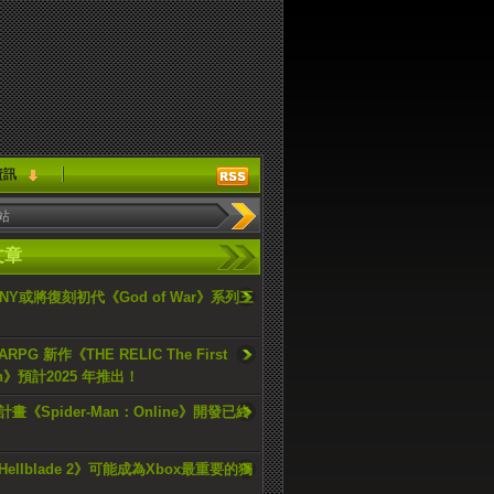
資訊
文章
ONY或將復刻初代《God of War》系列三
PG 新作《THE RELIC The First
an》預計2025 年推出！
畫《Spider-Man：Online》開發已終
ellblade 2》可能成為Xbox最重要的獨