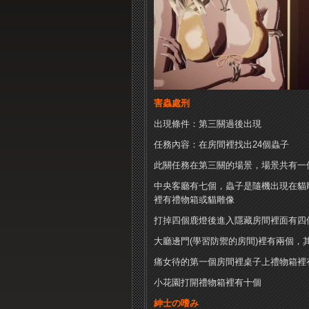
害蟲處刑
出現條件：第三關過後出現
任務內容：在房間裡找出24個蟲子
此關任務在第三關的場景，場景共有一
中央客廳有七個，蟲子是隨機出現在貓
裡有禮物箱或貓雕像
打掉四個鹿燈後進入隱藏房間裡面有四
大廳邊門(學習防禦的房間)裡有兩個
痛女待的第一個房間裡桌子上禮物箱裡
小花園打開禮物箱裡有十個
紳士の嗜み