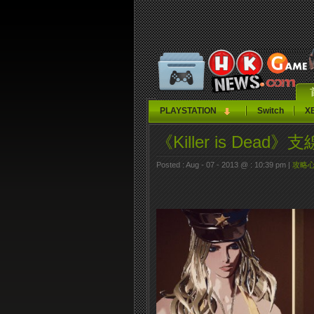
PLAYSTATION
Switch
X
《Killer is Dea
Posted : Aug - 07 - 2013 @ : 10:39 pm |
攻略