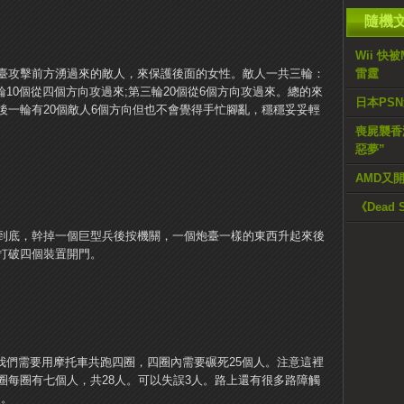
隨機
Wii 快
臺攻擊前方湧過來的敵人，來保護後面的女性。敵人一共三輪：
雷霆
輪10個從四個方向攻過來;第三輪20個從6個方向攻過來。總的來
日本PS
後一輪有20個敵人6個方向但也不會覺得手忙腳亂，穩穩妥妥輕
喪屍襲香港
惡夢”
AMD又開始
《Dead
到底，幹掉一個巨型兵後按機關，一個炮臺一樣的東西升起來後
打破四個裝置開門。
我們需要用摩托車共跑四圈，四圈內需要碾死25個人。注意這裡
圈每圈有七個人，共28人。可以失誤3人。路上還有很多路障觸
P。