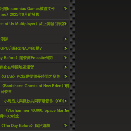
開Insomniac Games被盜文件
rine》2025年9月前發售
ast of Us Multiplayer》終止開發引玩家
久停辦
o GPU升級RDNA3/4架構?
ay Before》開發商Fntastic倒閉
h將停止在韓國地區運營
《GTA6》PC版需要很長時間才發售
《Banishers: Ghosts of New Eden》明
4 日發售
23 : 小島秀夫與微軟共同研發新作《OD》
 : 《Warhammer 40,000: Space Marine
檔明年9.9推出
《The Day Before》負評如潮