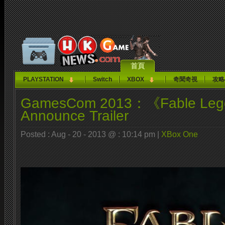
首頁
PLAYSTATION
Switch
XBOX
奇聞奇視
攻略
GamesCom 2013：《Fable Le
Announce Trailer
Posted : Aug - 20 - 2013 @ : 10:14 pm |
XBox One