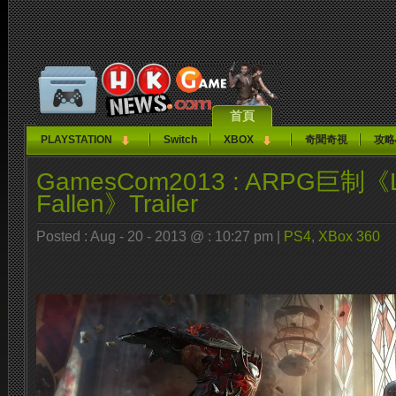
首頁
PLAYSTATION
Switch
XBOX
奇聞奇視
攻略
GamesCom2013 : ARPG巨制《Lor
Fallen》Trailer
Posted : Aug - 20 - 2013 @ : 10:27 pm |
PS4
,
XBox 360