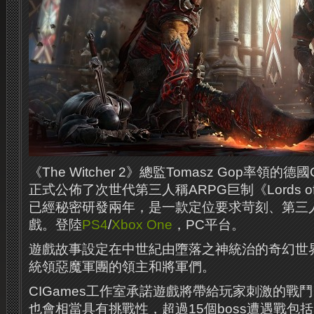
《The Witcher 2》總監Tomasz Gop率領的德
正式公佈了次世代第三人稱ARPG巨制《Lords of t
已經秘密研發兩年，是一款定位要求苛刻、第三
戲。登陸
PS4
/
Xbox One
，PC平台。
遊戲故事設定在中世紀由墮落之神統治的奇幻世
統領惡魔軍團的領主和將軍們。
CIGames工作室承諾遊戲將帶給玩家刺激的戰
也會相當具有挑戰性，超過15個boss遭遇戰包