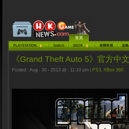
首頁
PLAYSTATION
Switch
XBOX
奇聞奇視
攻略
《Grand Theft Auto 5》官方
Posted : Aug - 30 - 2013 @ : 11:10 pm |
PS3
,
XBox 360