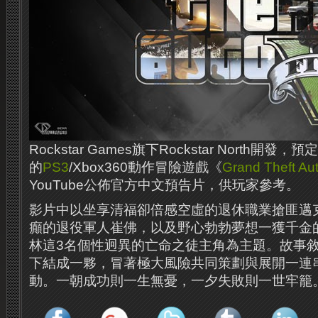
Rockstar Games旗下Rockstar North開
的
PS3
/Xbox360動作冒險遊戲《
Grand Theft Au
YouTube公佈官方中文預告片，供玩家參考。
影片中以坐享清福卻倍感空虛的退休職業搶匪邁
癲的退役軍人崔佛，以及野心勃勃夢想一獲千金
林這3名個性迥異的亡命之徒主角為主題。故事敘
下結成一夥，冒著極大風險共同策劃與展開一連
動。一朝成功則一生無憂，一夕失敗則一世牢籠