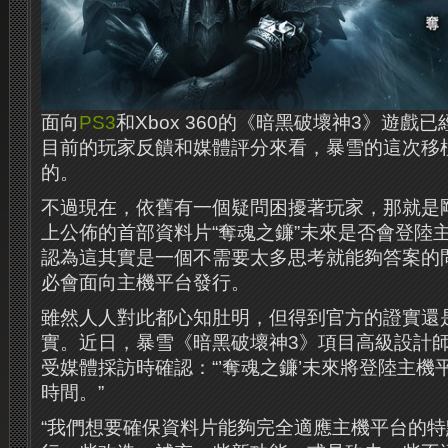
面向
PS3
和Xbox 360的《暗黑破壞神3》遊戲
目前的玩家反饋和媒體評分來看，暴雪的這次移
的。
不過現在，依舊有一個疑問困擾著玩家，那就是
上公佈的首部資料片“奪魂之鐮”未來是否會登陸
認為這其實是一個不需要太多思考就能夠答案的問
必會面向主機平台發行。
雖然人人對此都心知肚明，但得到官方的證實還
實。近日，暴雪《暗黑破壞神3》項目高級設計師Matt
受媒體採訪時確認：“’奪魂之鐮’未來將登陸主
時間。”
“我們想要確保資料片能夠完全適應主機平台的