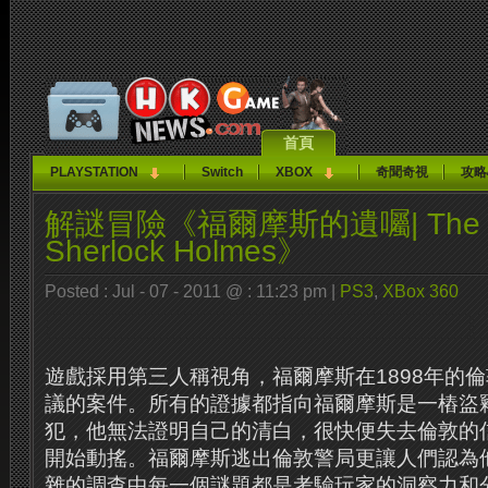
首頁
PLAYSTATION
Switch
XBOX
奇聞奇視
攻略
解謎冒險《福爾摩斯的遺囑| The Tes
Sherlock Holmes》
Posted : Jul - 07 - 2011 @ : 11:23 pm |
PS3
,
XBox 360
遊戲採用第三人稱視角，福爾摩斯在1898年的
議的案件。
所有的證據都指向福爾摩斯是一樁盜
犯，他無法證明自己的清白，很快便失去倫敦的
開始動搖。
福爾摩斯逃出倫敦警局更讓人們認為
雜的調查中每一個謎題都是考驗玩家的洞察力和