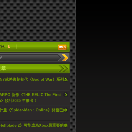
資訊
文章
ONY或將復刻初代《God of War》系列三
PG 新作《THE RELIC The First
an》預計2025 年推出！
畫《Spider-Man：Online》開發已終
ellblade 2》可能成為Xbox最重要的獨