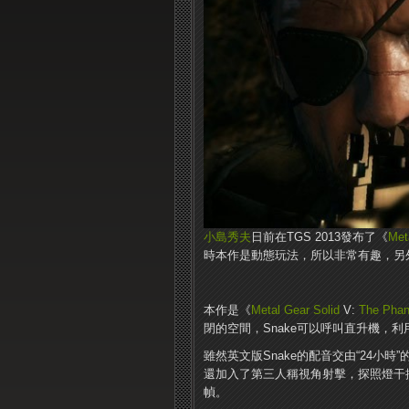
小島秀夫
日前在TGS 2013發布了《
Met
時本作是動態玩法，所以非常有趣，另外
本作是《
Metal Gear Solid
V:
The Phan
閉的空間，Snake可以呼叫直升機，
雖然英文版Snake的配音交由“24小
還加入了第三人稱視角射擊，探照燈干擾
幀。