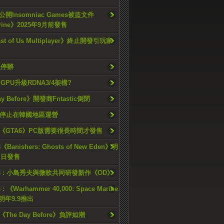
開Insomniac Games被盜文件
rine》2025年9月前發售
ast of Us Multiplayer》終止開發引玩家
久停辦
o GPU升級RDNA3/4架構?
ay Before》開發商Fntastic倒閉
h將停止在韓國地區運營
《GTA6》PC版需要很長時間才發售
《Banishers: Ghosts of New Eden》明
4 日發售
23 : 小島秀夫與微軟共同研發新作《OD》
 : 《Warhammer 40,000: Space Marine
檔明年9.9推出
《The Day Before》負評如潮