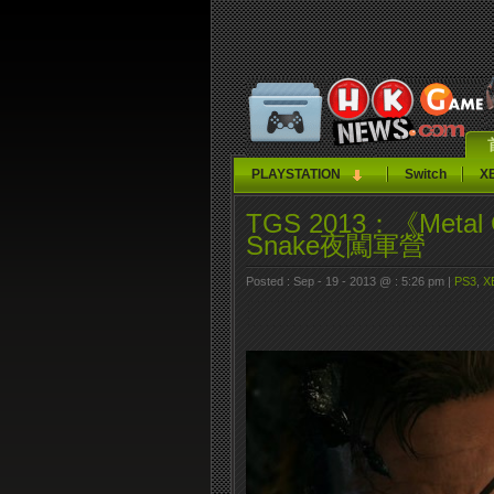
PLAYSTATION
Switch
X
TGS 2013：《Meta
Snake夜闖軍營
Posted : Sep - 19 - 2013 @ : 5:26 pm |
PS3
,
X