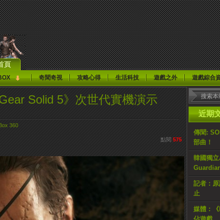
首頁
BOX
奇聞奇視
攻略心得
生活科技
遊戲之外
遊戲綜合
l Gear Solid 5》次世代實機演示
近期
Box 360
傳聞: S
點閱
575
部曲！
韓國獨立AR
Guardi
記者：原計
止
媒體：《H
佔遊戲