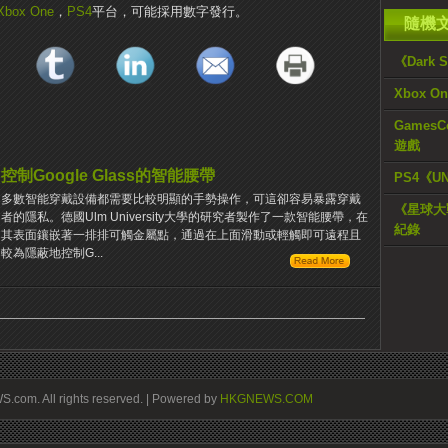
Xbox One
，
PS4
平台，可能採用數字發行。
隨機
《Dark
Xbox 
GamesC
遊戲
控制Google Glass的智能腰帶
PS4《U
多數智能穿戴設備都需要比較明顯的手勢操作，可這卻容易暴露穿戴
《星球大戰
者的隱私。德國Ulm University大學的研究者製作了一款智能腰帶，在
紀錄
其表面鑲嵌著一排排可觸金屬點，通過在上面滑動或輕觸即可遠程且
較為隱蔽地控制G...
om. All rights reserved. | Powered by
HKGNEWS.COM