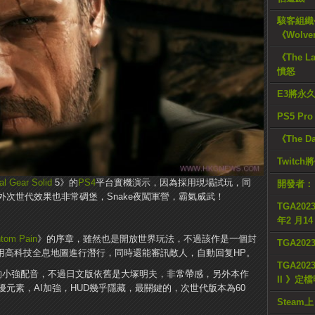
駭客組織公
《Wolve
《The L
憤怒
E3將永
PS5 Pr
《The D
Twitc
al Gear Solid
5》的
PS4
平台實機演示，因為採用現場試玩，同
開發者：
次世代效果也非常碉堡，Snake夜闖軍營，霸氣威武！
TGA2023
年2 月1
tom Pain
》的序章，雖然也是開放世界玩法，不過該作是一個封
TGA20
利用高科技全息地圖進行潛行，同時還能審訊敵人，自動回复HP。
TGA2023
時”的小強配音，不過日文版依舊是大塚明夫，非常帶感，另外本作
II 》定
元素，AI加強，HUD幾乎隱藏，最關鍵的，次世代版本為60
Steam上