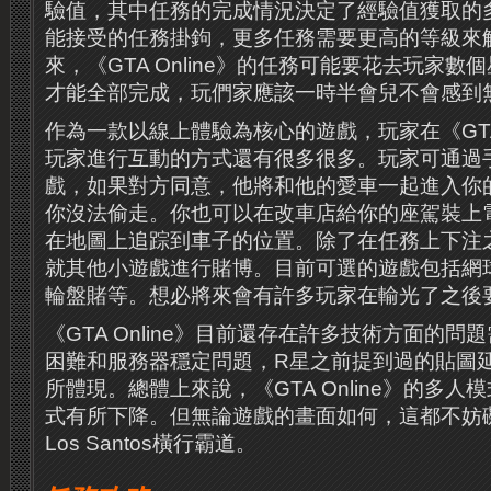
驗值，其中任務的完成情況決定了經驗值獲取的
能接受的任務掛鉤，更多任務需要更高的等級來
來，《GTA Online》的任務可能要花去玩家
才能全部完成，玩們家應該一時半會兒不會感到
作為一款以線上體驗為核心的遊戲，玩家在《GTA 
玩家進行互動的方式還有很多很多。玩家可通過
戲，如果對方同意，他將和他的愛車一起進入你
你沒法偷走。你也可以在改車店給你的座駕裝上
在地圖上追踪到車子的位置。除了在任務上下注
就其他小遊戲進行賭博。目前可選的遊戲包括網
輪盤賭等。想必將來會有許多玩家在輸光了之後
《GTA Online》目前還存在許多技術方面的
困難和服務器穩定問題，R星之前提到過的貼圖
所體現。總體上來說，《GTA Online》的多
式有所下降。但無論遊戲的畫面如何，這都不妨
Los Santos橫行霸道。