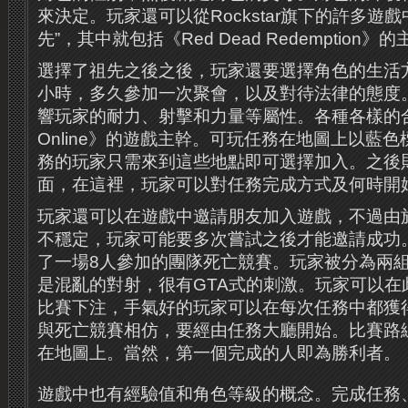
來決定。玩家還可以從Rockstar旗下的許多遊
先”，其中就包括《Red Dead Redemption》的
選擇了祖先之後之後，玩家還要選擇角色的生活
小時，多久參加一次聚會，以及對待法律的態度
響玩家的耐力、射擊和力量等屬性。各種各樣的合
Online》的遊戲主幹。可玩任務在地圖上以藍
務的玩家只需來到這些地點即可選擇加入。之後
面，在這裡，玩家可以對任務完成方式及何時開
玩家還可以在遊戲中邀請朋友加入遊戲，不過由
不穩定，玩家可能要多次嘗試之後才能邀請成功
了一場8人參加的團隊死亡競賽。玩家被分為兩
是混亂的對射，很有GTA式的刺激。玩家可以在
比賽下注，手氣好的玩家可以在每次任務中都獲
與死亡競賽相仿，要經由任務大廳開始。比賽路
在地圖上。當然，第一個完成的人即為勝利者。
遊戲中也有經驗值和角色等級的概念。完成任務