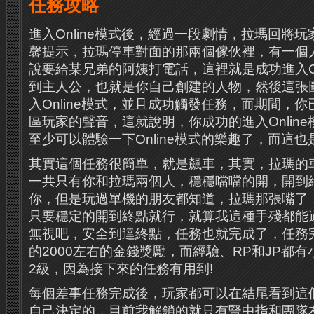
任務攻略
進入Online模式後，經過一段劇情，拉瑪回將玩
馨提示，拉瑪停車對面的那兩個傢伙裡，有一個
說要給某兄弟的阿姨打電話，這裡就是成功進入On
到主人公，也就是你自己創建的人物，然後這張
入Online模式，並且成功觸發任務，而期間，
區玩家的聲音，這就說明，你成功的進入Onlin
至少可以體驗一下Online模式的樂趣了，而這也
其實這個任務很簡單，就是飆車，其實，拉瑪的
一共只有你和拉瑪兩個人，穩穩噹噹的開，開到
你，但是玩過單機的朋友都知道，拉瑪那張嘴了
只要穩定的開到終點就行，就算我這種手殘都能
無視吧，安全到達終點，任務也就完成了，任務
的2000左右的金錢獎勵，而經驗、RP和JP都
2級，因為接下來的任務有用到!
每個差事任務完成後，玩家都可以在結尾看到這
自己決定的，目前我解鎖的就只有豎中指和團隊