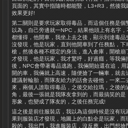
頁面的，其實中指隨時都能豎，L3+R3，然後
效果更好!
第二關則是要求玩家取得毒品，而這個任務是個
以為，自己旁邊就一NPC，結果他頭上有名字，
都懂得，他開車，我坐上去之後，顯示到達毒品
沒發現，他是玩家，直到他開車到了任務點，下
槍，然後各種不穩定的身法，進入倉庫，開槍崩了
才發現，他是玩家，我才驚呼，好過癮，等我倆把
後，NPC會帶著毒品逃跑，我倆開始還在追，用
開的車，我倆就上高速，隨便搶了一輛車，就去
建議射輪胎，而隊友給力的話會去碰他，一來二去
來，兩個人誰取得毒品，之後交給拉瑪，之後的
角，最後一張就是我隊友拿到的，而最搞笑的是
形象，也變成了隊友的，之後任務完成!
這之後是前往服裝店，我以為這個時候是沒有玩
果到服裝店才發現，地圖上的白點全是玩家，而
殺的，我出門，我進服裝店，沒反應，出門想搶