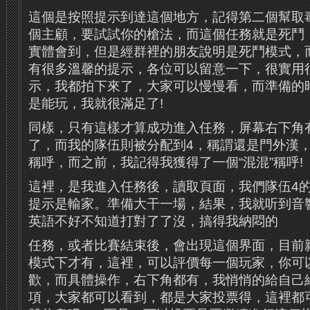
這個是按照提示到達這個地方，記得第二個幫取
個主顧，要試試你的槍法，而這個任務就是死鬥
實體會到，但是經群裡的朋友說明是死鬥模式，
有很多溫馨的提示，各位可以留意一下，很實用
示，我都拍下來了，大家可以慢慢看，而準備的
是能玩，我就很滿足了!
同樣，只有這樣才算成功進入任務，屏幕右下角
了，而我的隊伍則被分配到4，稱謂還是門外漢
稱呼，而之前，我記得我獲得了一個“混混”稱呼!
這裡，是我進入任務後，讀取頁面，我們隊伍4
提示是輸家。準備大干一場，結果，我就听到音響里
英語不好不知道打對了了沒，搞得我納悶的
任務，或者比賽結束後，會出現這個界面，目前
模式下才有，這裡，可以評價每一個玩家，你可
歡，而具體操作，右下角都有，我悄悄的給自己
項，大家都可以看到，都是大家投票得，這裡都