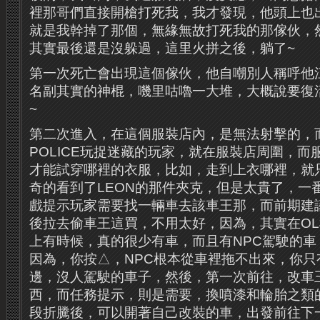
裡那哥們直接開槍打死我，我才發現，他頭上也
就是我幹掉了那個，無緣無故打死我的那傢伙，
其實最後還是沒躲過，這里火拼之後，躺了~
第一次死亡會出現這個傢伙，他自嘲別人稱呼他
名副其實的神棍，嘰里咕嚕一大堆，大概說要復
~
第二次進入，在這個服裝店內，是無法射擊的，
POLICE玩捉迷藏的玩家，就在服裝店周圍，
才能試穿哪裡的衣服，比如，走到上衣哪裡，就
奇的看到了LEON的那件夾克，但是太貴了，一
戲提示玩家需要找一輛車去該車王那，而前期建
後拉去偷車王這買，不用太好，因為，其實在O
上有時候，真的很少有車，而且有NPC駕駛的車
因為，你按△​​，NPC根本從車裡拖不出來，你
邊，沒人駕駛的車子，然後，第一次前往，改車
西，而任務提示，則是需要，換噴漆和輪胎之類
段折騰後，可以開著自己改裝的車，出發前往下一