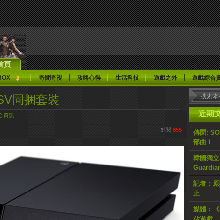
首頁
BOX
奇聞奇視
攻略心得
生活科技
遊戲之外
遊戲綜合
PSV同捆套裝
近期
合資訊
點閱
855
傳聞: S
部曲！
韓國獨立AR
Guardi
記者：原計
止
媒體：《H
佔遊戲