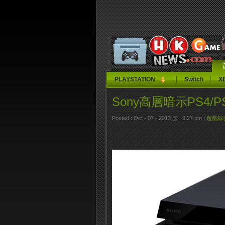
PLAYSTATION
Switch
X
Sony高層暗示PS4/
Posted : Oct - 07 - 2013 @ : 9:27 pm |
遊戲綜