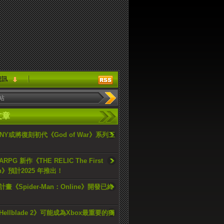
資訊
文章
ONY或將復刻初代《God of War》系列三
PG 新作《THE RELIC The First
an》預計2025 年推出！
畫《Spider-Man：Online》開發已終
ellblade 2》可能成為Xbox最重要的獨