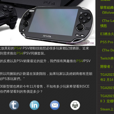
駭客組織公
《Wolve
《The L
憤怒
E3將永
PS5 Pr
上大放異彩的
PS4
/ PSV聯動技能想必很多玩家都記憶猶新。近來
《The D
慮到需求推出
PS4
/PSV同捆套裝。
Twitc
的反應以及PSV銷量最近的提升，我們很有興趣推出
PS4
/PSV
開發者：
所以同捆裝的計劃還在策劃階段，如果玩家以及經銷商都有意願
TGA2023
PS系玩家們。”
年2 月1
000新型號也將於今年11月發售，不知有多少玩家希望看到SCE
TGA20
，你們希望看到的售價是多少？
TGA2023
II 》定
Steam上