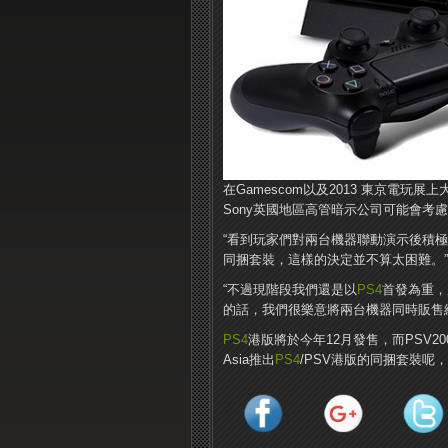
在Gamescom以及2013 東京電玩展
Sony英國地區高管暗示公司可能會考
“看到玩家們對兩台機器聯動演示後積極
同捆套裝，這樣的決定並不算太困難。”
“不過現階段我們還是以
PS4
首發為重，
的話，我們很樂意將兩台機器同時販售給
PS4
港版將於今年12月發售，而PSV2
Asia推出
PS4
/PSV港版的同捆套裝呢