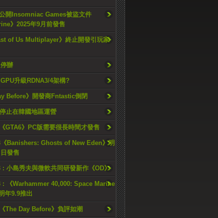
開Insomniac Games被盜文件
rine》2025年9月前發售
ast of Us Multiplayer》終止開發引玩家
久停辦
o GPU升級RDNA3/4架構?
ay Before》開發商Fntastic倒閉
h將停止在韓國地區運營
《GTA6》PC版需要很長時間才發售
《Banishers: Ghosts of New Eden》明
4 日發售
23 : 小島秀夫與微軟共同研發新作《OD》
 : 《Warhammer 40,000: Space Marine
檔明年9.9推出
《The Day Before》負評如潮