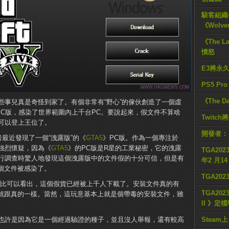
駭客組織公
《Wolve
《The L
憤怒
E3將永
PS5 Pr
《The D
些事兒真是奇怪到家了。有個非常有“野心”的傢伙創造了一個虛
PC版，感染了世界範圍內上千台PC。要說起來，假文件不算啥
Twitc
可以登上王位了。
開發者：
者最近發現了一個“洩露版”的《
GTA5
》PC版。作為一個專注於
示強烈懷疑，因為《
GTA5
》的PC版是R星的工業秘密，它的洩露
TGA2023
行調查時驚人地發現這個洩露版中的文件假的十分可信，但是有
年2 月1
這個文件被感染了。
TGA20
種比可以看出，這個假貨已經被上千人下載了。安裝文件真的有
TGA2023
e文件，就跟真的一樣。當然，這玩意基本上就是個帶毒的安裝文件，雖
II 》定
也許是因為它是一個經過驗證的種子，並且沒人舉報，還有較高
Steam上