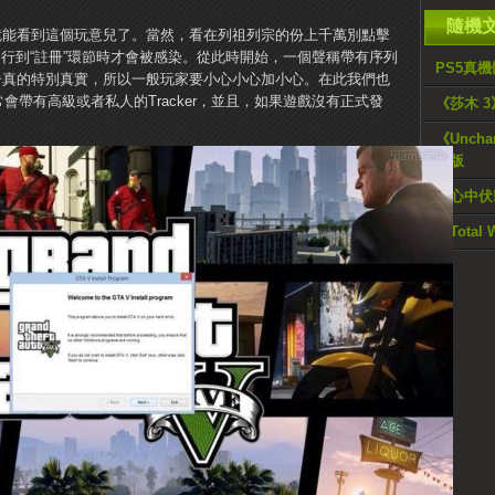
隨機
rrent”你就能看到這個玩意兒了。當然，看在列祖列宗的份上千萬別點擊
行到“註冊”環節時才會被感染。從此時開始，一個聲稱帶有序列
PS5真機
種子真的特別真實，所以一般玩家要小心小心加小心。在此我們也
會帶有高級或者私人的Tracker，並且，如果遊戲沒有正式發
《莎木 
《Unchar
捆版
小心中伏!
《Total 