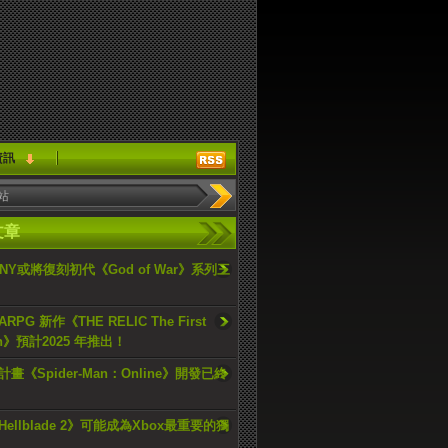
資訊
文章
ONY或將復刻初代《God of War》系列三
PG 新作《THE RELIC The First
an》預計2025 年推出！
畫《Spider-Man：Online》開發已終
ellblade 2》可能成為Xbox最重要的獨