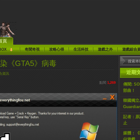
首頁
BOX
奇聞奇視
攻略心得
生活科技
遊戲之外
遊戲綜合
染《GTA5》病毒
近期
合資訊
點閱
1,269
傳聞: S
部曲！
韓國獨立AR
Guardi
記者：原計
止
媒體：《H
佔遊戲