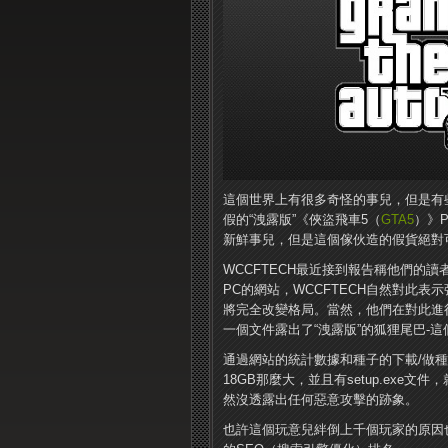
這個世界上有很多奇怪的事兒，但是有
假的“洩露版”《俠盜飛車5（
GTA5
）》
新鮮事兒，但是這個傢伙造的假貨絕對
WCCFTECH最近接到報告稱他們的讀
PC的網站，WCCFTECH自然對此表
將完全改變格局。當然，他們在對此進
一個文件露出了“洩露版”的狐狸尾巴-
通過網站的統計數據和種子的下載/做
18GB那麼大，並且有setup.ex
然沒透露出任何惡意攻擊的跡象。
也許這個玩意兒絆倒上千個玩家的原因