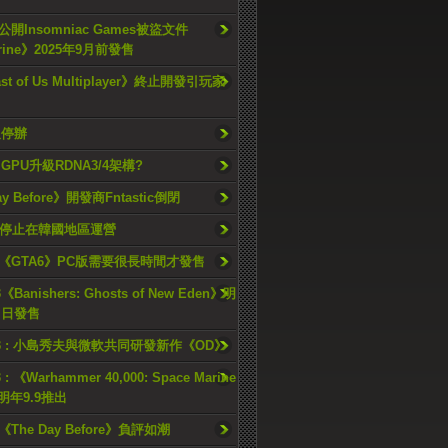
開Insomniac Games被盜文件
rine》2025年9月前發售
ast of Us Multiplayer》終止開發引玩家
久停辦
o GPU升級RDNA3/4架構?
ay Before》開發商Fntastic倒閉
h將停止在韓國地區運營
《GTA6》PC版需要很長時間才發售
《Banishers: Ghosts of New Eden》明
4 日發售
23 : 小島秀夫與微軟共同研發新作《OD》
 : 《Warhammer 40,000: Space Marine
檔明年9.9推出
《The Day Before》負評如潮