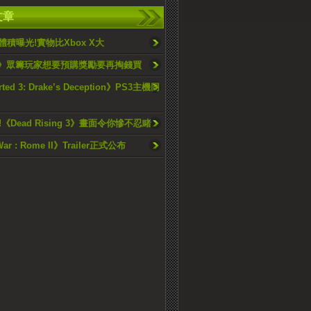
文章
體積曝光!實物比Xbox X大
3》眾籌玩家想要預購獎勵要再掏錢買
ted 3: Drake’s Deception》PS3主機同
《Dead Rising 3》畫面令你慘不忍睹
War : Rome II》Trailer正式公布