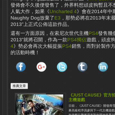
發佈會不久後便發售了，外界料想頑皮狗暫且不
人氣大作，如果《
Uncharted 4
》會在2014年
Naughty Dog放棄了
E3
，那勢必將在2013年末最
2013”上正式公佈這款作品。
還有一方面原因，在索尼次世代主機
PS4
發售幾個
2013”就將召開，作為一款
PS4
獨佔
遊戲，頑皮
4
》勢必會再次大幅提振
PS4
銷售，而對於製作
的活動時機！
《JUST CAUSE》官
主機遊戲
日前，《JUST CAUSE》開
募高級程序員參與下一代主機遊戲