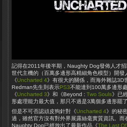
記得在2011年後半期，Naughty Dog發佈人
世代主機的（百萬多邊形高精細角色模型）開發
《
Uncharted 4
》有很大的關係，而海外雜誌3D世
Redman先生則表示
PS3
不能達到100萬多邊形
《
Uncharted 3
》和《Beyond :
Two Souls
》已
形處理能力最大值，那只不過是3萬個多邊形罷
但是不可否認頑皮狗針對《
Uncharted 4
》的秘
過，雖然官方沒有對外界展露絲毫實質資訊。而
Naughty Dog已經放出了最新作品《
The Last Of